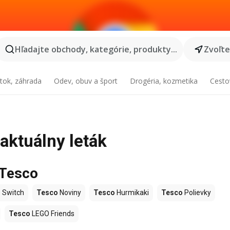
Hľadajte obchody, kategórie, produkty...
Zvoľt
tok, záhrada
Odev, obuv a šport
Drogéria, kozmetika
Cesto
 aktuálny leták
 Tesco
 Switch
Tesco
Noviny
Tesco
Hurmikaki
Tesco
Polievky
Tesco
LEGO Friends