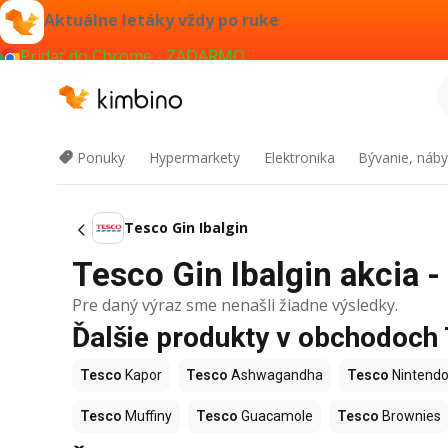
Aktuálne letáky vždy po ruke
Pridať do Chrome - ZADARMO
Ponuky
Hypermarkety
Elektronika
Bývanie, náby
Tesco Gin Ibalgin
Tesco Gin Ibalgin akcia -
Pre daný výraz sme nenašli žiadne výsledky.
Ďalšie produkty v obchodoch
Tesco
Kapor
Tesco
Ashwagandha
Tesco
Nintendo
Tesco
Muffiny
Tesco
Guacamole
Tesco
Brownies