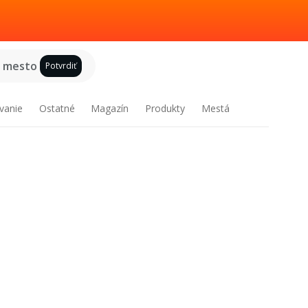
e mesto
Potvrdiť
vanie
Ostatné
Magazín
Produkty
Mestá