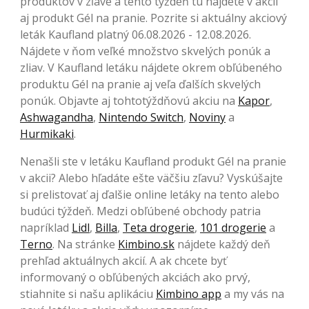
produktov v zľave a tento týždeň tu nájdete v akcii
aj produkt Gél na pranie. Pozrite si aktuálny akciový
leták Kaufland platný 06.08.2026 - 12.08.2026.
Nájdete v ňom veľké množstvo skvelých ponúk a
zliav. V Kaufland letáku nájdete okrem obľúbeného
produktu Gél na pranie aj veľa ďalších skvelých
ponúk. Objavte aj tohtotýždňovú akciu na
Kapor
,
Ashwagandha
,
Nintendo Switch
,
Noviny
a
Hurmikaki
.
Nenašli ste v letáku Kaufland produkt Gél na pranie
v akcii? Alebo hľadáte ešte väčšiu zľavu? Vyskúšajte
si prelistovať aj ďalšie online letáky na tento alebo
budúci týždeň. Medzi obľúbené obchody patria
napríklad
Lidl
,
Billa
,
Teta drogerie
,
101 drogerie
a
Terno
. Na stránke
Kimbino.sk
nájdete každý deň
prehľad aktuálnych akcií. A ak chcete byť
informovaný o obľúbených akciách ako prvý,
stiahnite si našu aplikáciu
Kimbino app
a my vás na