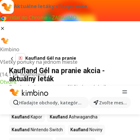
Aktuálne letáky vždy po ruke
Pridať do Chrome - ZADARMO
Kimbino
Kaufland Gél na pranie
Všetky ponuky na jednom mieste
Kaufland Gél na pranie akcia -
(14,1 tis. hodnotení)
aktuálny leták
Otvoriť
Pre daný výraz sme nenašli žiadne výsledky.
Ďalšie produkty v obchodoch
Hľadajte obchody, kategórie, produkty...
Zvoľte mesto
Kaufland
Kaufland
Kapor
Kaufland
Ashwagandha
Kaufland
Nintendo Switch
Kaufland
Noviny