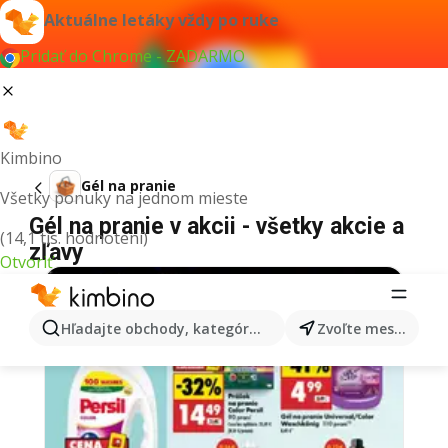
Aktuálne letáky vždy po ruke
Pridať do Chrome - ZADARMO
Kimbino
Gél na pranie
Všetky ponuky na jednom mieste
Gél na pranie v akcii - všetky akcie a
(14,1 tis. hodnotení)
zľavy
Otvoriť
Hľadajte obchody, kategórie, produkty...
Zvoľte mesto