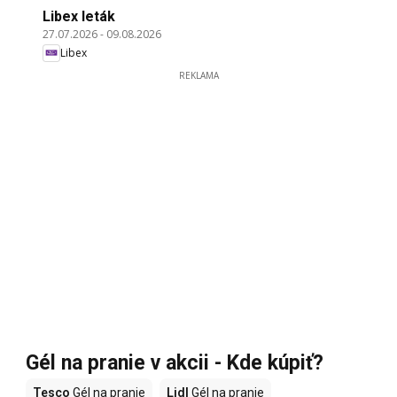
Libex leták
27.07.2026
-
09.08.2026
Libex
REKLAMA
Gél na pranie v akcii - Kde kúpiť?
Tesco
Gél na pranie
Lidl
Gél na pranie