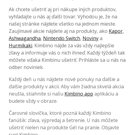
Ak chcete ušetriť aj pri nákupe iných produktov,
vyhľadajte u nás aj ďalší tovar. Výhodou je, že na
našej stránke nájdete všetko na jednom mieste.
Zaujímavé akcie nájdete aj na produkty, ako
Kapor
,
Ashwagandha
,
Nintendo Switch
,
Noviny
a
Hurmikaki
. Kimbino nájde za vás vždy najlepšie
zľavy a informuje vás o nich ihneď. Každý týždeň tak
môžete vďaka Kimbinu ušetriť. Prihláste sa u nás na
odber noviniek.
Každý deň u nás nájdete nové ponuky na ďalšie a
ďalšie produkty v akcii. Aby vám žiadna skvelá akcia
neušla, stiahnite si našu
Kimbino app
aplikáciu a
budete vždy v obraze.
Čarovné slovíčka, ktoré pozná každý Kimbino
fanúšik: zľava, výpredaj a šetrenie. U nás môžete
ušetriť nielen na produkte Gél na pranie. Objavte
svet Kimbino.