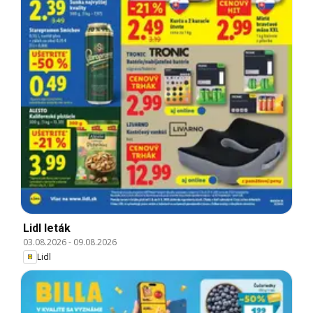
Lidl leták
03.08.2026
-
09.08.2026
Lidl