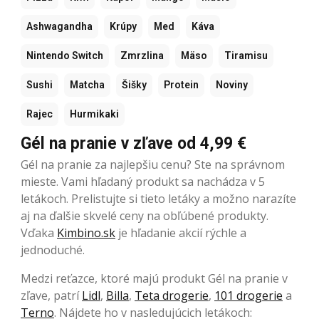
Ashwagandha
Krúpy
Med
Káva
Nintendo Switch
Zmrzlina
Mäso
Tiramisu
Sushi
Matcha
Šišky
Protein
Noviny
Rajec
Hurmikaki
Gél na pranie v zľave od 4,99 €
Gél na pranie za najlepšiu cenu? Ste na správnom
mieste. Vami hľadaný produkt sa nachádza v 5
letákoch. Prelistujte si tieto letáky a možno narazíte
aj na ďalšie skvelé ceny na obľúbené produkty.
Vďaka
Kimbino.sk
je hľadanie akcií rýchle a
jednoduché.
Medzi reťazce, ktoré majú produkt Gél na pranie v
zľave, patrí
Lidl
,
Billa
,
Teta drogerie
,
101 drogerie
a
Terno
. Nájdete ho v nasledujúcich letákoch: