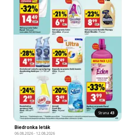
Strana
43
Biedronka leták
06.08.2026
-
12.08.2026