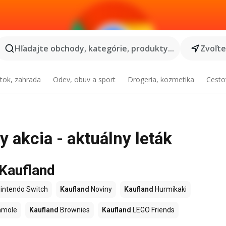
Hľadajte obchody, kategórie, produkty...
Zvoľt
tok, zahrada
Odev, obuv a sport
Drogeria, kozmetika
Cesto
 akcia - aktuálny leták
 Kaufland
intendo Switch
Kaufland
Noviny
Kaufland
Hurmikaki
amole
Kaufland
Brownies
Kaufland
LEGO Friends