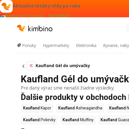
Aktuálne letáky vždy po ruke
Pridať do Chrome - ZADARMO
Ponuky
Hypermarkety
Elektronika
Byvanie, naby
Kaufland Gél do umývačky
Kaufland Gél do umývačky
Pre daný výraz sme nenašli žiadne výsledky.
Ďalšie produkty v obchodoch
Kaufland
Kapor
Kaufland
Ashwagandha
Kaufland
N
Kaufland
Polievky
Kaufland
Muffiny
Kaufland
Guac