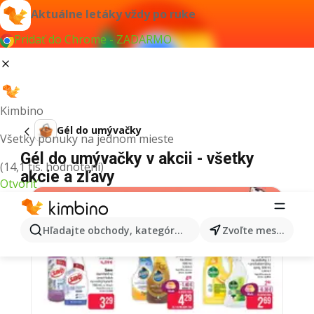
Aktuálne letáky vždy po ruke
Pridať do Chrome - ZADARMO
Kimbino
Gél do umývačky
Všetky ponuky na jednom mieste
Gél do umývačky v akcii - všetky
(14,1 tis. hodnotení)
akcie a zľavy
Otvoriť
Hľadajte obchody, kategórie, produkty...
Zvoľte mesto