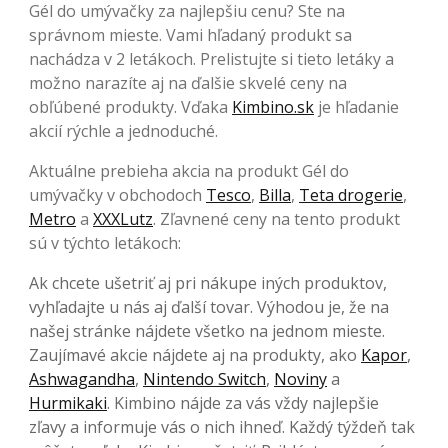
Gél do umývačky za najlepšiu cenu? Ste na
správnom mieste. Vami hľadaný produkt sa
nachádza v 2 letákoch. Prelistujte si tieto letáky a
možno narazíte aj na ďalšie skvelé ceny na
obľúbené produkty. Vďaka
Kimbino.sk
je hľadanie
akcií rýchle a jednoduché.
Aktuálne prebieha akcia na produkt Gél do
umývačky v obchodoch
Tesco
,
Billa
,
Teta drogerie
,
Metro
a
XXXLutz
. Zľavnené ceny na tento produkt
sú v týchto letákoch:
Ak chcete ušetriť aj pri nákupe iných produktov,
vyhľadajte u nás aj ďalší tovar. Výhodou je, že na
našej stránke nájdete všetko na jednom mieste.
Zaujímavé akcie nájdete aj na produkty, ako
Kapor
,
Ashwagandha
,
Nintendo Switch
,
Noviny
a
Hurmikaki
. Kimbino nájde za vás vždy najlepšie
zľavy a informuje vás o nich ihneď. Každý týždeň tak