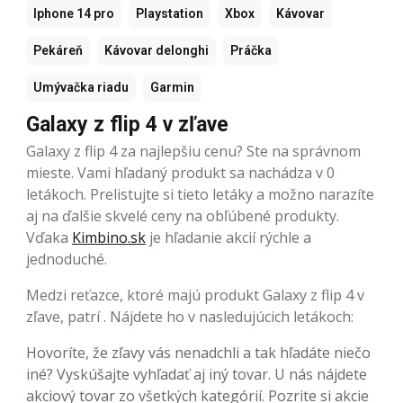
Iphone 14 pro
Playstation
Xbox
Kávovar
Pekáreň
Kávovar delonghi
Práčka
Umývačka riadu
Garmin
Galaxy z flip 4 v zľave
Galaxy z flip 4 za najlepšiu cenu? Ste na správnom
mieste. Vami hľadaný produkt sa nachádza v 0
letákoch. Prelistujte si tieto letáky a možno narazíte
aj na ďalšie skvelé ceny na obľúbené produkty.
Vďaka
Kimbino.sk
je hľadanie akcií rýchle a
jednoduché.
Medzi reťazce, ktoré majú produkt Galaxy z flip 4 v
zľave, patrí . Nájdete ho v nasledujúcich letákoch:
Hovoríte, že zľavy vás nenadchli a tak hľadáte niečo
iné? Vyskúšajte vyhľadať aj iný tovar. U nás nájdete
akciový tovar zo všetkých kategórií. Pozrite si akcie