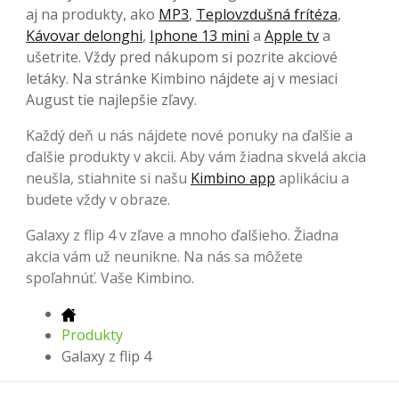
aj na produkty, ako
MP3
,
Teplovzdušná frítéza
,
Kávovar delonghi
,
Iphone 13 mini
a
Apple tv
a
ušetrite. Vždy pred nákupom si pozrite akciové
letáky. Na stránke Kimbino nájdete aj v mesiaci
August tie najlepšie zľavy.
Každý deň u nás nájdete nové ponuky na ďalšie a
ďalšie produkty v akcii. Aby vám žiadna skvelá akcia
neušla, stiahnite si našu
Kimbino app
aplikáciu a
budete vždy v obraze.
Galaxy z flip 4 v zľave a mnoho ďalšieho. Žiadna
akcia vám už neunikne. Na nás sa môžete
spoľahnúť. Vaše Kimbino.
Produkty
Galaxy z flip 4