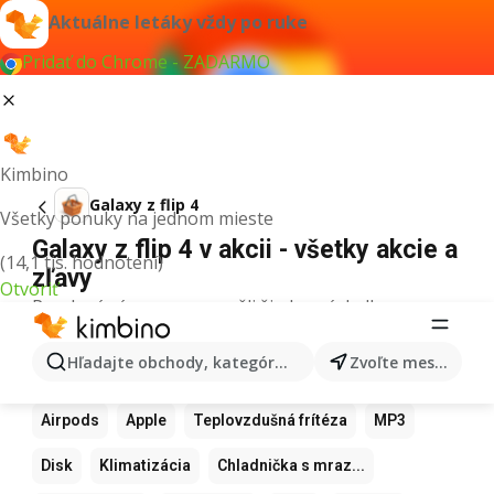
Aktuálne letáky vždy po ruke
Pridať do Chrome - ZADARMO
Kimbino
Galaxy z flip 4
Všetky ponuky na jednom mieste
Galaxy z flip 4 v akcii - všetky akcie a
(14,1 tis. hodnotení)
zľavy
Otvoriť
Pre daný výraz sme nenašli žiadne výsledky.
Ďalšie obľúbené produkty
Hľadajte obchody, kategórie, produkty...
Zvoľte mesto
Samsung
Iphone
Xiaomi
Apple Watch
Airpods
Apple
Teplovzdušná frítéza
MP3
Disk
Klimatizácia
Chladnička s mraz...