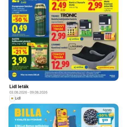
Lidl leták
03.08.2026
-
09.08.2026
Lidl