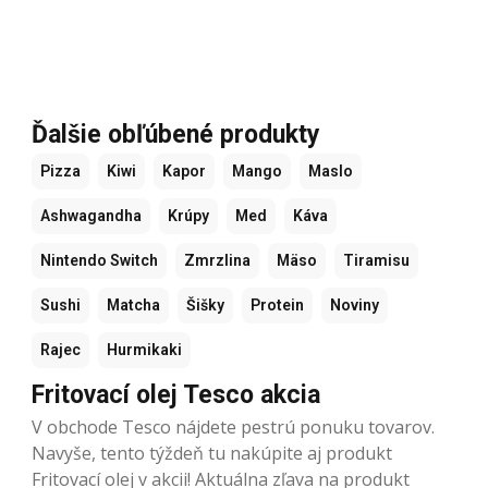
Ďalšie obľúbené produkty
Pizza
Kiwi
Kapor
Mango
Maslo
Ashwagandha
Krúpy
Med
Káva
Nintendo Switch
Zmrzlina
Mäso
Tiramisu
Sushi
Matcha
Šišky
Protein
Noviny
Rajec
Hurmikaki
Fritovací olej Tesco akcia
V obchode Tesco nájdete pestrú ponuku tovarov.
Navyše, tento týždeň tu nakúpite aj produkt
Fritovací olej v akcii! Aktuálna zľava na produkt