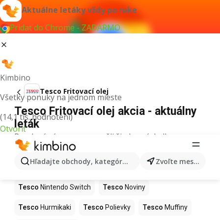
Aktuálne letáky vždy po ruke
Pridať do Chrome - ZADARMO
Kimbino
Tesco Fritovací olej
Všetky ponuky na jednom mieste
Tesco Fritovací olej akcia - aktuálny
(14,1 tis. hodnotení)
leták
Otvoriť
Pre daný výraz sme nenašli žiadne výsledky.
Ďalšie produkty v obchodoch Tesco
Hľadajte obchody, kategórie, produkty...
Zvoľte mesto
Tesco
Kapor
Tesco
Ashwagandha
Tesco
Nintendo Switch
Tesco
Noviny
Tesco
Hurmikaki
Tesco
Polievky
Tesco
Muffiny