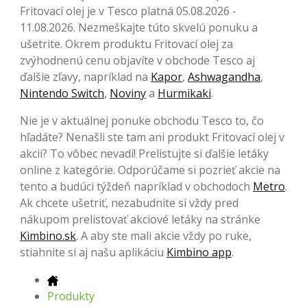
Fritovací olej je v Tesco platná 05.08.2026 -
11.08.2026. Nezmeškajte túto skvelú ponuku a
ušetrite. Okrem produktu Fritovací olej za
zvýhodnenú cenu objavíte v obchode Tesco aj
ďalšie zľavy, napríklad na
Kapor
,
Ashwagandha
,
Nintendo Switch
,
Noviny
a
Hurmikaki
.
Nie je v aktuálnej ponuke obchodu Tesco to, čo
hľadáte? Nenašli ste tam ani produkt Fritovací olej v
akcii? To vôbec nevadí! Prelistujte si ďalšie letáky
online z kategórie. Odporúčame si pozrieť akcie na
tento a budúci týždeň napríklad v obchodoch
Metro
.
Ak chcete ušetriť, nezabudnite si vždy pred
nákupom prelistovať akciové letáky na stránke
Kimbino.sk
. A aby ste mali akcie vždy po ruke,
stiahnite si aj našu aplikáciu
Kimbino app
.
Produkty