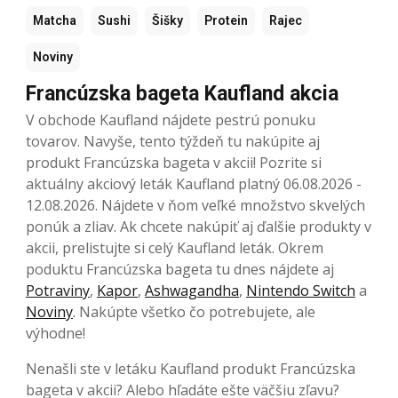
Matcha
Sushi
Šišky
Protein
Rajec
Noviny
Francúzska bageta Kaufland akcia
V obchode Kaufland nájdete pestrú ponuku
tovarov. Navyše, tento týždeň tu nakúpite aj
produkt Francúzska bageta v akcii! Pozrite si
aktuálny akciový leták Kaufland platný 06.08.2026 -
12.08.2026. Nájdete v ňom veľké množstvo skvelých
ponúk a zliav. Ak chcete nakúpiť aj ďalšie produkty v
akcii, prelistujte si celý Kaufland leták. Okrem
poduktu Francúzska bageta tu dnes nájdete aj
Potraviny
,
Kapor
,
Ashwagandha
,
Nintendo Switch
a
Noviny
. Nakúpte všetko čo potrebujete, ale
výhodne!
Nenašli ste v letáku Kaufland produkt Francúzska
bageta v akcii? Alebo hľadáte ešte väčšiu zľavu?