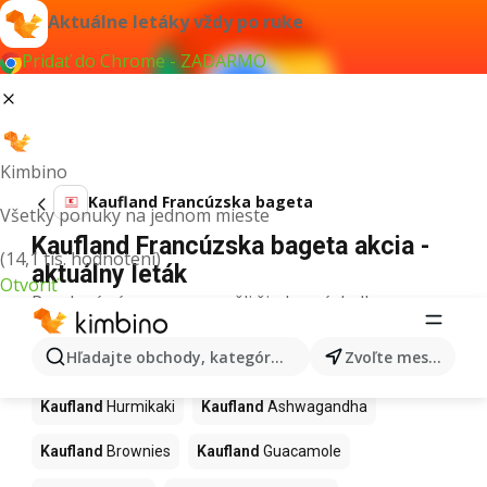
Aktuálne letáky vždy po ruke
Pridať do Chrome - ZADARMO
Kimbino
Kaufland Francúzska bageta
Všetky ponuky na jednom mieste
Kaufland Francúzska bageta akcia -
(14,1 tis. hodnotení)
aktuálny leták
Otvoriť
Pre daný výraz sme nenašli žiadne výsledky.
Ďalšie produkty v obchodoch
Hľadajte obchody, kategórie, produkty...
Zvoľte mesto
Kaufland
Kaufland
Hurmikaki
Kaufland
Ashwagandha
Kaufland
Brownies
Kaufland
Guacamole