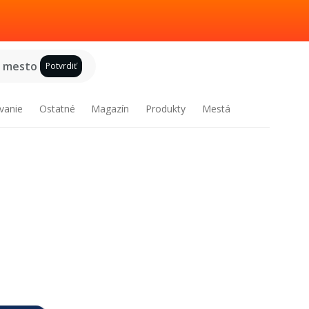
e mesto
Potvrdiť
vanie
Ostatné
Magazín
Produkty
Mestá