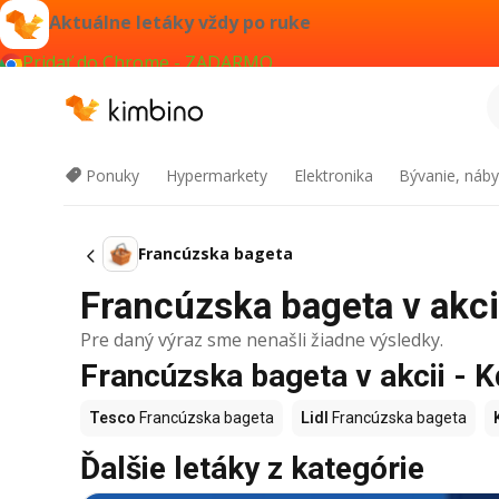
Aktuálne letáky vždy po ruke
Pridať do Chrome - ZADARMO
Ponuky
Hypermarkety
Elektronika
Bývanie, náby
Francúzska bageta
Francúzska bageta v akcii
Pre daný výraz sme nenašli žiadne výsledky.
Francúzska bageta v akcii - K
Tesco
Francúzska bageta
Lidl
Francúzska bageta
Ďalšie letáky z kategórie