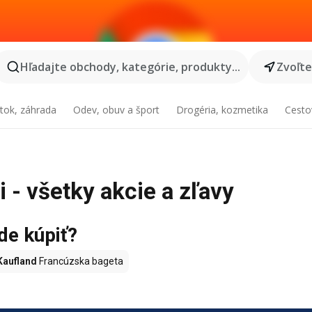
Hľadajte obchody, kategórie, produkty...
Zvoľt
tok, záhrada
Odev, obuv a šport
Drogéria, kozmetika
Cesto
 - všetky akcie a zľavy
de kúpiť?
Kaufland
Francúzska bageta