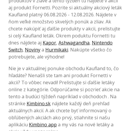
produktov v zľave a tento týždeň tu nájdete v akcii
aj produkt Fornetti. Pozrite si aktuálny akciový leták
Kaufland platný 06.08.2026 - 12.08.2026. Nájdete v
ňom veľké množstvo skvelých ponúk a zliav. Ak
chcete nakúpiť aj ďalšie produkty v akcii, prelistujte
si celý Kaufland leták. Okrem poduktu Fornetti tu
dnes nájdete aj
Kapor
,
Ashwagandha
,
Nintendo
Switch
,
Noviny
a
Hurmikaki
. Nakúpte všetko čo
potrebujete, ale výhodne!
Nie je v aktuálnej ponuke obchodu Kaufland to, čo
hľadáte? Nenašli ste tam ani produkt Fornetti v
akcii? To vôbec nevadí! Prelistujte si ďalšie letáky
online z kategórie. Odporúčame si pozrieť akcie na
tento a budúci týždeň napríklad v obchodoch . Na
stránke
Kimbino.sk
nájdete každý deň prehľad
aktuálnych akcií. A ak chcete byť informovaný o
obľúbených akciách ako prvý, stiahnite si našu
aplikáciu
Kimbino app
a my vás na nové letáky a