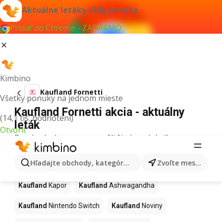
Aktuálne letáky vždy po ruke
Pridať do Chrome - ZADARMO
Kimbino
Kaufland Fornetti
Všetky ponuky na jednom mieste
Kaufland Fornetti akcia - aktuálny
(14,1 tis. hodnotení)
leták
Otvoriť
Pre daný výraz sme nenašli žiadne výsledky.
Ďalšie produkty v obchodoch
Hľadajte obchody, kategórie, produkty...
Zvoľte mesto
Kaufland
Kaufland
Kapor
Kaufland
Ashwagandha
Kaufland
Nintendo Switch
Kaufland
Noviny