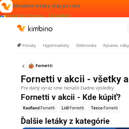
Aktuálne letáky vždy po ruke
Pridať do Chrome - ZADARMO
Ponuky
Hypermarkety
Elektronika
Bývanie, náby
Fornetti
Fornetti v akcii - všetky 
Pre daný výraz sme nenašli žiadne výsledky.
Fornetti v akcii - Kde kúpiť?
Kaufland
Fornetti
Lidl
Fornetti
Tesco
Fornetti
Ďalšie letáky z kategórie