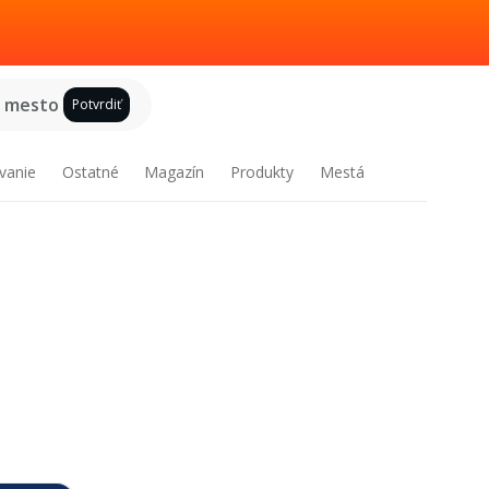
e mesto
Potvrdiť
vanie
Ostatné
Magazín
Produkty
Mestá