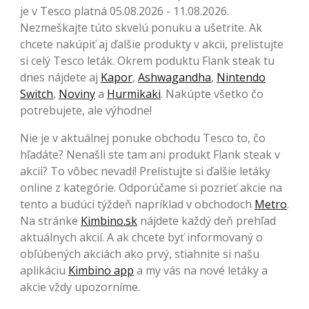
je v Tesco platná 05.08.2026 - 11.08.2026.
Nezmeškajte túto skvelú ponuku a ušetrite. Ak
chcete nakúpiť aj ďalšie produkty v akcii, prelistujte
si celý Tesco leták. Okrem poduktu Flank steak tu
dnes nájdete aj
Kapor
,
Ashwagandha
,
Nintendo
Switch
,
Noviny
a
Hurmikaki
. Nakúpte všetko čo
potrebujete, ale výhodne!
Nie je v aktuálnej ponuke obchodu Tesco to, čo
hľadáte? Nenašli ste tam ani produkt Flank steak v
akcii? To vôbec nevadí! Prelistujte si ďalšie letáky
online z kategórie. Odporúčame si pozrieť akcie na
tento a budúci týždeň napríklad v obchodoch
Metro
.
Na stránke
Kimbino.sk
nájdete každý deň prehľad
aktuálnych akcií. A ak chcete byť informovaný o
obľúbených akciách ako prvý, stiahnite si našu
aplikáciu
Kimbino app
a my vás na nové letáky a
akcie vždy upozorníme.