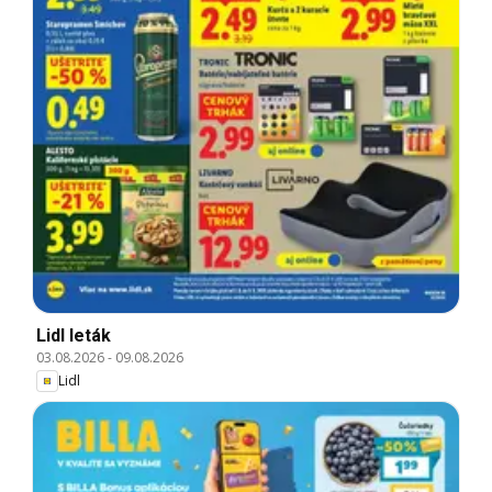
Lidl leták
03.08.2026
-
09.08.2026
Lidl