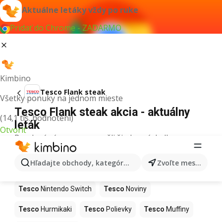
Aktuálne letáky vždy po ruke
Pridať do Chrome - ZADARMO
Kimbino
Tesco Flank steak
Všetky ponuky na jednom mieste
Tesco Flank steak akcia - aktuálny
(14,1 tis. hodnotení)
leták
Otvoriť
Pre daný výraz sme nenašli žiadne výsledky.
Ďalšie produkty v obchodoch Tesco
Hľadajte obchody, kategórie, produkty...
Zvoľte mesto
Tesco
Kapor
Tesco
Ashwagandha
Tesco
Nintendo Switch
Tesco
Noviny
Tesco
Hurmikaki
Tesco
Polievky
Tesco
Muffiny