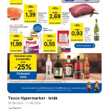
Tesco Hypermarket - leták
05.08.2026
-
11.08.2026
Tesco