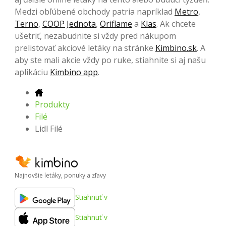
Medzi obľúbené obchody patria napríklad
Metro
,
Terno
,
COOP Jednota
,
Oriflame
a
Klas
. Ak chcete
ušetriť, nezabudnite si vždy pred nákupom
prelistovať akciové letáky na stránke
Kimbino.sk
. A
aby ste mali akcie vždy po ruke, stiahnite si aj našu
aplikáciu
Kimbino app
.
Produkty
Filé
Lidl Filé
Najnovšie letáky, ponuky a zľavy
Stiahnuť v
Stiahnuť v