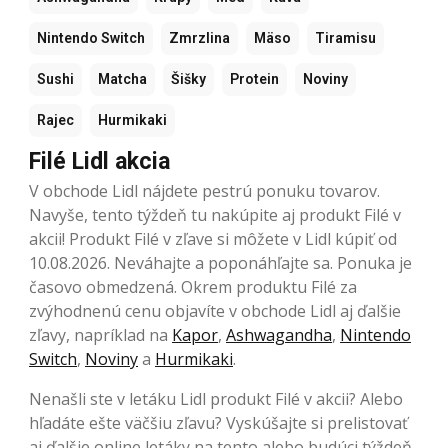
Nintendo Switch
Zmrzlina
Mäso
Tiramisu
Sushi
Matcha
Šišky
Protein
Noviny
Rajec
Hurmikaki
Filé Lidl akcia
V obchode Lidl nájdete pestrú ponuku tovarov.
Navyše, tento týždeň tu nakúpite aj produkt Filé v
akcii! Produkt Filé v zľave si môžete v Lidl kúpiť od
10.08.2026. Neváhajte a poponáhľajte sa. Ponuka je
časovo obmedzená. Okrem produktu Filé za
zvýhodnenú cenu objavíte v obchode Lidl aj ďalšie
zľavy, napríklad na
Kapor
,
Ashwagandha
,
Nintendo
Switch
,
Noviny
a
Hurmikaki
.
Nenašli ste v letáku Lidl produkt Filé v akcii? Alebo
hľadáte ešte väčšiu zľavu? Vyskúšajte si prelistovať
aj ďalšie online letáky na tento alebo budúci týždeň.