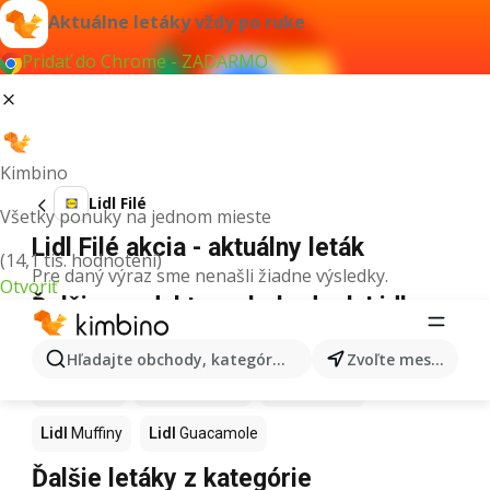
Aktuálne letáky vždy po ruke
Pridať do Chrome - ZADARMO
Kimbino
Lidl Filé
Všetky ponuky na jednom mieste
Lidl Filé akcia - aktuálny leták
(14,1 tis. hodnotení)
Pre daný výraz sme nenašli žiadne výsledky.
Otvoriť
Ďalšie produkty v obchodoch Lidl
Lidl
Kapor
Lidl
Ashwagandha
Lidl
Nintendo Switch
Hľadajte obchody, kategórie, produkty...
Zvoľte mesto
Lidl
Noviny
Lidl
Hurmikaki
Lidl
Polievky
Lidl
Muffiny
Lidl
Guacamole
Ďalšie letáky z kategórie