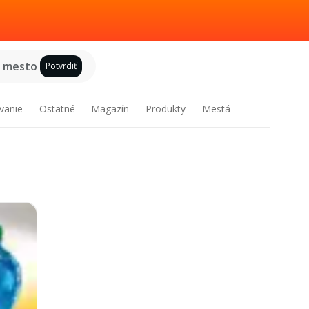
e mesto
Potvrdiť
vanie
Ostatné
Magazín
Produkty
Mestá