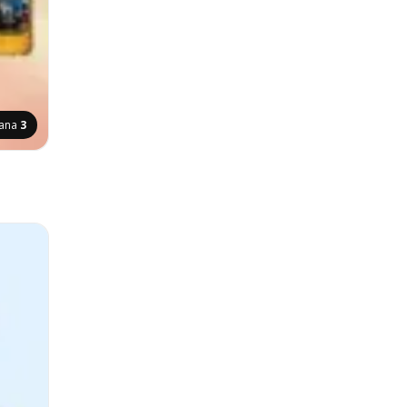
rana
3