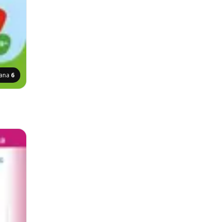
rana
6