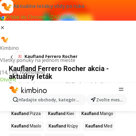
Aktuálne letáky vždy po ruke
Pridať do Chrome - ZADARMO
Kimbino
Kaufland Ferrero Rocher
Všetky ponuky na jednom mieste
Kaufland Ferrero Rocher akcia -
(14,1 tis. hodnotení)
aktuálny leták
Otvoriť
Pre daný výraz sme nenašli žiadne výsledky.
Ďalšie produkty v obchodoch
Hľadajte obchody, kategórie, produkty...
Zvoľte mesto
Kaufland
Kaufland
Pizza
Kaufland
Kiwi
Kaufland
Mango
Kaufland
Maslo
Kaufland
Krúpy
Kaufland
Med