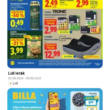
Lidl leták
03.08.2026
-
09.08.2026
Lidl