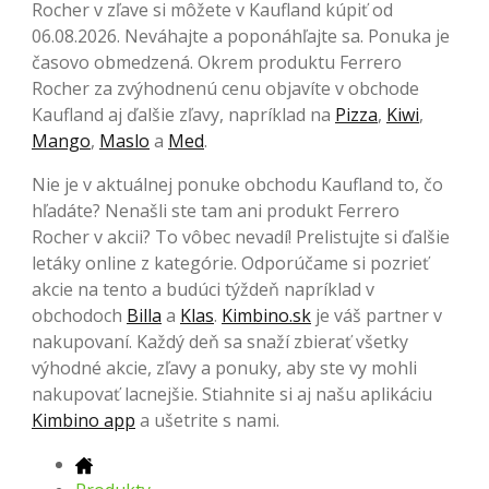
Rocher v zľave si môžete v Kaufland kúpiť od
06.08.2026. Neváhajte a poponáhľajte sa. Ponuka je
časovo obmedzená. Okrem produktu Ferrero
Rocher za zvýhodnenú cenu objavíte v obchode
Kaufland aj ďalšie zľavy, napríklad na
Pizza
,
Kiwi
,
Mango
,
Maslo
a
Med
.
Nie je v aktuálnej ponuke obchodu Kaufland to, čo
hľadáte? Nenašli ste tam ani produkt Ferrero
Rocher v akcii? To vôbec nevadí! Prelistujte si ďalšie
letáky online z kategórie. Odporúčame si pozrieť
akcie na tento a budúci týždeň napríklad v
obchodoch
Billa
a
Klas
.
Kimbino.sk
je váš partner v
nakupovaní. Každý deň sa snaží zbierať všetky
výhodné akcie, zľavy a ponuky, aby ste vy mohli
nakupovať lacnejšie. Stiahnite si aj našu aplikáciu
Kimbino app
a ušetrite s nami.