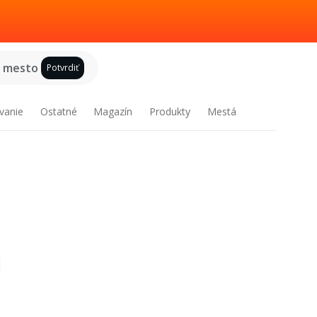
e mesto
Potvrdiť
vanie
Ostatné
Magazín
Produkty
Mestá