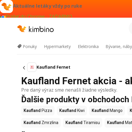
Aktuálne letáky vždy po ruke
Pridať do Chrome - ZADARMO
Ponuky
Hypermarkety
Elektronika
Bývanie, náby
Kaufland Fernet
Kaufland Fernet akcia - a
Pre daný výraz sme nenašli žiadne výsledky.
Ďalšie produkty v obchodoch
Kaufland
Pizza
Kaufland
Kiwi
Kaufland
Mango
K
Kaufland
Zmrzlina
Kaufland
Tiramisu
Kaufland
Mat