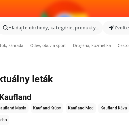
Hľadajte obchody, kategórie, produkty...
Zvoľt
tok, záhrada
Odev, obuv a šport
Drogéria, kozmetika
Cesto
ktuálny leták
 Kaufland
aufland
Maslo
Kaufland
Krúpy
Kaufland
Med
Kaufland
Káva
cha