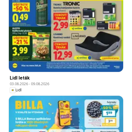
Lidl leták
03.08.2026
-
09.08.2026
Lidl