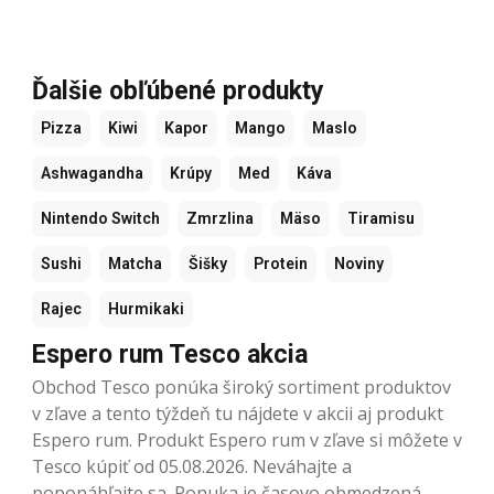
Ďalšie obľúbené produkty
Pizza
Kiwi
Kapor
Mango
Maslo
Ashwagandha
Krúpy
Med
Káva
Nintendo Switch
Zmrzlina
Mäso
Tiramisu
Sushi
Matcha
Šišky
Protein
Noviny
Rajec
Hurmikaki
Espero rum Tesco akcia
Obchod Tesco ponúka široký sortiment produktov
v zľave a tento týždeň tu nájdete v akcii aj produkt
Espero rum. Produkt Espero rum v zľave si môžete v
Tesco kúpiť od 05.08.2026. Neváhajte a
poponáhľajte sa. Ponuka je časovo obmedzená.