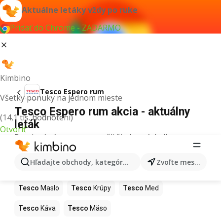
Aktuálne letáky vždy po ruke
Pridať do Chrome - ZADARMO
Kimbino
Tesco Espero rum
Všetky ponuky na jednom mieste
Tesco Espero rum akcia - aktuálny
(14,1 tis. hodnotení)
leták
Otvoriť
Pre daný výraz sme nenašli žiadne výsledky.
Ďalšie produkty v obchodoch Tesco
Hľadajte obchody, kategórie, produkty...
Zvoľte mesto
Tesco
Pizza
Tesco
Kiwi
Tesco
Mango
Tesco
Maslo
Tesco
Krúpy
Tesco
Med
Tesco
Káva
Tesco
Mäso