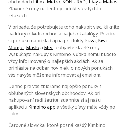
obchodoch
Libex
,
Metro
,
KON - RAD
,
1day
a
Makos
.
Zľavnené ceny na tento produkt sú v týchto
letákoch:
V prípade, že potrebujete toho nakúpiť viac, kliknite
na ktorýkoľvek obchod a na jeho katalógy. Pozrite
si ponuku napríklad aj na produkty
Pizza
,
Kiwi
,
Mango
,
Maslo
a
Med
a objavte skvelé ceny.
Vyskúšajte nákupy s Kimbino. Vďaka nemu budete
vždy informovaný o najlepších akciách. Ak sa
prihlásite na odber noviniek, o nových ponukách
vás navyše môžeme informovať aj emailom.
Denne pre vás zbierame najlepšie ponuky z
obľúbených slovenských obchoodov. Ak pri
nakupovaní radi šetríte, stiahnite si aj našu
aplikáciu
Kimbino app
a všetky zľavy máte vždy po
ruke.
Čarovné slovíčka, ktoré pozná každý Kimbino