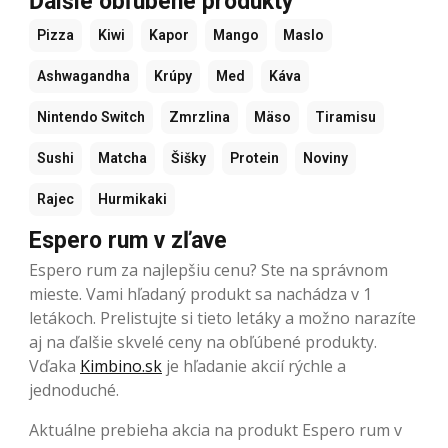
Ďalšie obľúbené produkty
Pizza
Kiwi
Kapor
Mango
Maslo
Ashwagandha
Krúpy
Med
Káva
Nintendo Switch
Zmrzlina
Mäso
Tiramisu
Sushi
Matcha
Šišky
Protein
Noviny
Rajec
Hurmikaki
Espero rum v zľave
Espero rum za najlepšiu cenu? Ste na správnom
mieste. Vami hľadaný produkt sa nachádza v 1
letákoch. Prelistujte si tieto letáky a možno narazíte
aj na ďalšie skvelé ceny na obľúbené produkty.
Vďaka
Kimbino.sk
je hľadanie akcií rýchle a
jednoduché.
Aktuálne prebieha akcia na produkt Espero rum v