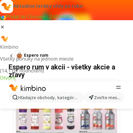
Aktuálne letáky vždy po ruke
Pridať do Chrome - ZADARMO
Kimbino
Espero rum
Všetky ponuky na jednom mieste
Espero rum v akcii - všetky akcie a
(14,1 tis. hodnotení)
zľavy
Otvoriť
Hľadajte obchody, kategórie, produkty...
Zvoľte mesto