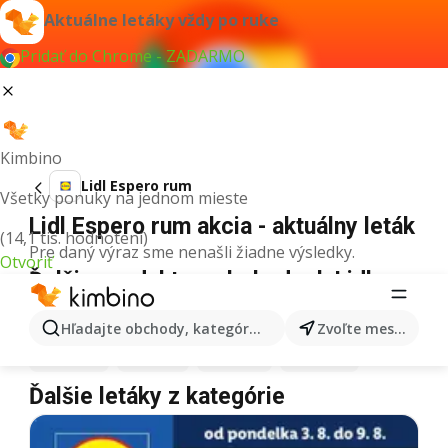
Aktuálne letáky vždy po ruke
Pridať do Chrome - ZADARMO
Kimbino
Lidl Espero rum
Všetky ponuky na jednom mieste
Lidl Espero rum akcia - aktuálny leták
(14,1 tis. hodnotení)
Pre daný výraz sme nenašli žiadne výsledky.
Otvoriť
Ďalšie produkty v obchodoch Lidl
Lidl
Pizza
Lidl
Kiwi
Lidl
Mango
Lidl
Maslo
Hľadajte obchody, kategórie, produkty...
Zvoľte mesto
Lidl
Krúpy
Lidl
Med
Lidl
Káva
Lidl
Mäso
Ďalšie letáky z kategórie