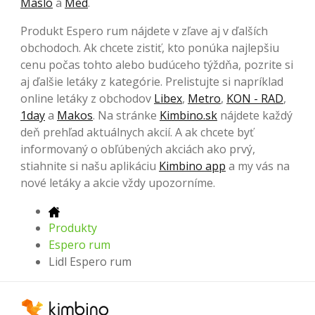
Maslo
a
Med
.
Produkt Espero rum nájdete v zľave aj v ďalších
obchodoch. Ak chcete zistiť, kto ponúka najlepšiu
cenu počas tohto alebo budúceho týždňa, pozrite si
aj ďalšie letáky z kategórie. Prelistujte si napríklad
online letáky z obchodov
Libex
,
Metro
,
KON - RAD
,
1day
a
Makos
. Na stránke
Kimbino.sk
nájdete každý
deň prehľad aktuálnych akcií. A ak chcete byť
informovaný o obľúbených akciách ako prvý,
stiahnite si našu aplikáciu
Kimbino app
a my vás na
nové letáky a akcie vždy upozorníme.
Produkty
Espero rum
Lidl Espero rum