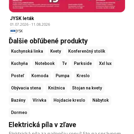
JYSK leták
01.07.2026
-
11.08.2026
JYSK
Ďalšie obľúbené produkty
Kuchynská linka
Kvety
Konferenčný stolík
Kuchyňa
Notebook
Tv
Parkside
Xxl lux
Posteľ
Komoda
Pumpa
Kreslo
Obývacia stena
Knižnica
Stojan na kvety
Bazény
Vírivka
Hojdacie kreslo
Nábytok
Dormeo
Elektrická píla v zľave
Elektrická píla za najlepšiu cenu? Ste na správnom