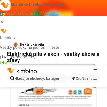
Aktuálne letáky vždy po ruke
Pridať do Chrome - ZADARMO
Kimbino
Elektrická píla
Všetky ponuky na jednom mieste
Elektrická píla v akcii - všetky akcie a
(14,1 tis. hodnotení)
zľavy
Otvoriť
Hľadajte obchody, kategórie, produkty...
Zvoľte mesto