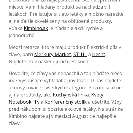
mieste. Vami hľadaný produkt sa nachádza v 1
letákoch. Prelistujte si tieto letáky a možno narazíte
aj na ďalšie skvelé ceny na obľúbené produkty.
Vďaka
Kimbino.sk
je hľadanie akcií rýchle a
jednoduché.
Medzi reťazce, ktoré majú produkt Elektrická píla v
zľave, patrí
Merkury Market
,
STIHL
a
Hecht
.
Nájdete ho v nasledujúcich letákoch:
Hovoríte, že zľavy vás nenadchli a tak hľadáte niečo
iné? Vyskúšajte vyhľadať aj iný tovar. U nás nájdete
akciový tovar zo všetkých kategórií. Pozrite si akcie
aj na produkty, ako
Kuchynská linka
,
Kvety
,
Notebook
,
Tv
a
Konferenčný stolík
a ušetrite. Vždy
pred nákupom si pozrite akciové letáky. Na stránke
Kimbino nájdete aj v mesiaci August tie najlepšie
zľavy.