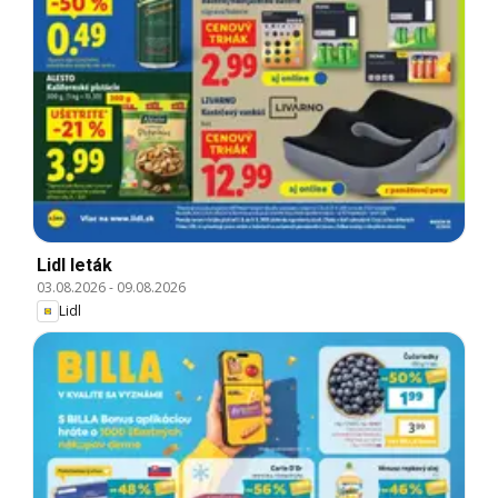
Lidl leták
03.08.2026
-
09.08.2026
Lidl