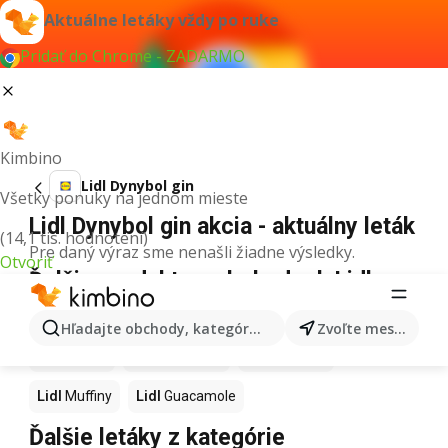
Aktuálne letáky vždy po ruke
Pridať do Chrome - ZADARMO
Kimbino
Lidl Dynybol gin
Všetky ponuky na jednom mieste
Lidl Dynybol gin akcia - aktuálny leták
(14,1 tis. hodnotení)
Pre daný výraz sme nenašli žiadne výsledky.
Otvoriť
Ďalšie produkty v obchodoch Lidl
Lidl
Kapor
Lidl
Ashwagandha
Lidl
Nintendo Switch
Hľadajte obchody, kategórie, produkty...
Zvoľte mesto
Lidl
Noviny
Lidl
Hurmikaki
Lidl
Polievky
Lidl
Muffiny
Lidl
Guacamole
Ďalšie letáky z kategórie