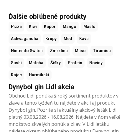
Ďalšie obľúbené produkty
Pizza
Kiwi
Kapor
Mango
Maslo
Ashwagandha
Krúpy
Med
Káva
Nintendo Switch
Zmrzlina
Mäso
Tiramisu
Sushi
Matcha
Šišky
Protein
Noviny
Rajec
Hurmikaki
Dynybol gin Lidl akcia
Obchod Lidl ponúka široký sortiment produktov v
zľave a tento týždeň tu nájdete v akcii aj produkt
Dynybol gin. Pozrite si aktuálny akciový leták Lidl
platný 03.08.2026 - 16.08.2026. Nájdete v ňom veľké
množstvo skvelých ponúk a zliav. V Lidl letáku
nájdete okrem obľúbeného produktu Dynybol gin