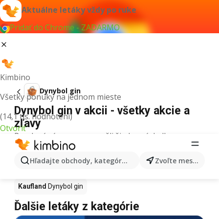
Aktuálne letáky vždy po ruke
Pridať do Chrome - ZADARMO
Kimbino
Dynybol gin
Všetky ponuky na jednom mieste
Dynybol gin v akcii - všetky akcie a
(14,1 tis. hodnotení)
zľavy
Otvoriť
Pre daný výraz sme nenašli žiadne výsledky.
Dynybol gin v akcii - Kde kúpiť?
Hľadajte obchody, kategórie, produkty...
Zvoľte mesto
Tesco
Dynybol gin
Lidl
Dynybol gin
Kaufland
Dynybol gin
Ďalšie letáky z kategórie