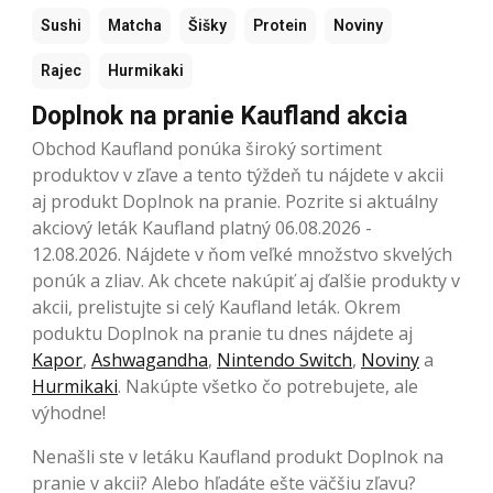
Sushi
Matcha
Šišky
Protein
Noviny
Rajec
Hurmikaki
Doplnok na pranie Kaufland akcia
Obchod Kaufland ponúka široký sortiment
produktov v zľave a tento týždeň tu nájdete v akcii
aj produkt Doplnok na pranie. Pozrite si aktuálny
akciový leták Kaufland platný 06.08.2026 -
12.08.2026. Nájdete v ňom veľké množstvo skvelých
ponúk a zliav. Ak chcete nakúpiť aj ďalšie produkty v
akcii, prelistujte si celý Kaufland leták. Okrem
poduktu Doplnok na pranie tu dnes nájdete aj
Kapor
,
Ashwagandha
,
Nintendo Switch
,
Noviny
a
Hurmikaki
. Nakúpte všetko čo potrebujete, ale
výhodne!
Nenašli ste v letáku Kaufland produkt Doplnok na
pranie v akcii? Alebo hľadáte ešte väčšiu zľavu?