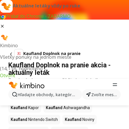
Aktuálne letáky vždy po ruke
Pridať do Chrome - ZADARMO
Kimbino
Kaufland Doplnok na pranie
Všetky ponuky na jednom mieste
Kaufland Doplnok na pranie akcia -
(14,1 tis. hodnotení)
aktuálny leták
Otvoriť
Pre daný výraz sme nenašli žiadne výsledky.
Ďalšie produkty v obchodoch
Hľadajte obchody, kategórie, produkty...
Zvoľte mesto
Kaufland
Kaufland
Kapor
Kaufland
Ashwagandha
Kaufland
Nintendo Switch
Kaufland
Noviny