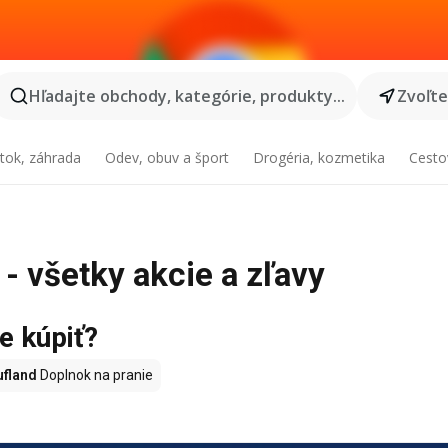
Hľadajte obchody, kategórie, produkty...
Zvoľt
tok, záhrada
Odev, obuv a šport
Drogéria, kozmetika
Cesto
 - všetky akcie a zľavy
e kúpiť?
ufland
Doplnok na pranie