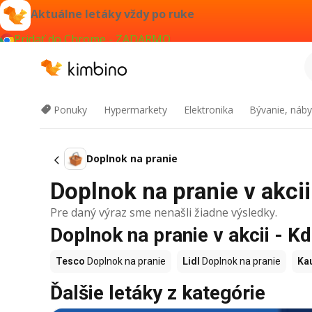
Aktuálne letáky vždy po ruke
Pridať do Chrome - ZADARMO
Ponuky
Hypermarkety
Elektronika
Bývanie, náby
Doplnok na pranie
Doplnok na pranie v akcii
Pre daný výraz sme nenašli žiadne výsledky.
Doplnok na pranie v akcii - Kd
Tesco
Doplnok na pranie
Lidl
Doplnok na pranie
Ka
Ďalšie letáky z kategórie