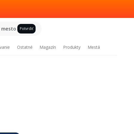
e mesto
Potvrdiť
vanie
Ostatné
Magazín
Produkty
Mestá