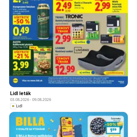
Lidl leták
03.08.2026
-
09.08.2026
Lidl