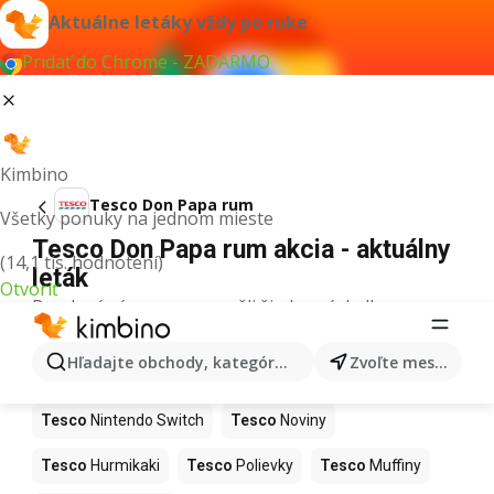
Aktuálne letáky vždy po ruke
Pridať do Chrome - ZADARMO
Kimbino
Tesco Don Papa rum
Všetky ponuky na jednom mieste
Tesco Don Papa rum akcia - aktuálny
(14,1 tis. hodnotení)
leták
Otvoriť
Pre daný výraz sme nenašli žiadne výsledky.
Ďalšie produkty v obchodoch Tesco
Hľadajte obchody, kategórie, produkty...
Zvoľte mesto
Tesco
Kapor
Tesco
Ashwagandha
Tesco
Nintendo Switch
Tesco
Noviny
Tesco
Hurmikaki
Tesco
Polievky
Tesco
Muffiny