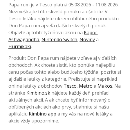
Papa rum je v Tesco platná 05.08.2026 - 11.08.2026.
Nezmeškajte túto skvelú ponuku a ušetrite. V
Tesco letáku nájdete okrem obľúbeného produktu
Don Papa rum aj veľa ďalších skvelých ponúk.
Objavte aj tohtotýždňovú akciu na
Kapor
,
Ashwagandha
,
Nintendo Switch
,
Noviny
a
Hurmikaki
.
Produkt Don Papa rum nájdete v zľave aj v ďalších
obchodoch. Ak chcete zistiť, kto ponúka najlepšiu
cenu počas tohto alebo budúceho týždňa, pozrite si
aj ďalšie letáky z kategórie. Prelistujte si napríklad
online letáky z obchodov
Tesco
,
Metro
a
Makos
. Na
stránke
Kimbino.sk
nájdete každý deň prehľad
aktuálnych akcií. A ak chcete byť informovaný o
obľúbených akciách ako prvý, stiahnite si našu
aplikáciu
Kimbino app
a my vás na nové letáky a
akcie vždy upozorníme.