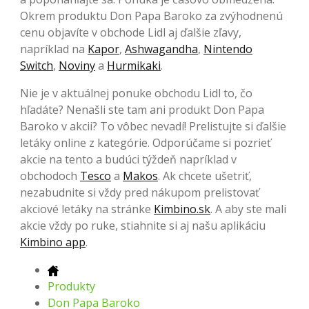
Okrem produktu Don Papa Baroko za zvýhodnenú
cenu objavíte v obchode Lidl aj ďalšie zľavy,
napríklad na
Kapor
,
Ashwagandha
,
Nintendo
Switch
,
Noviny
a
Hurmikaki
.
Nie je v aktuálnej ponuke obchodu Lidl to, čo
hľadáte? Nenašli ste tam ani produkt Don Papa
Baroko v akcii? To vôbec nevadí! Prelistujte si ďalšie
letáky online z kategórie. Odporúčame si pozrieť
akcie na tento a budúci týždeň napríklad v
obchodoch
Tesco
a
Makos
. Ak chcete ušetriť,
nezabudnite si vždy pred nákupom prelistovať
akciové letáky na stránke
Kimbino.sk
. A aby ste mali
akcie vždy po ruke, stiahnite si aj našu aplikáciu
Kimbino app
.
Produkty
Don Papa Baroko