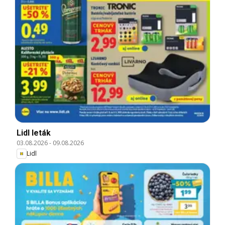
Lidl leták
03.08.2026
-
09.08.2026
Lidl