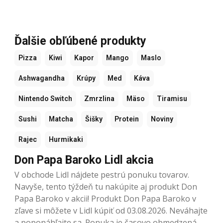
Ďalšie obľúbené produkty
Pizza
Kiwi
Kapor
Mango
Maslo
Ashwagandha
Krúpy
Med
Káva
Nintendo Switch
Zmrzlina
Mäso
Tiramisu
Sushi
Matcha
Šišky
Protein
Noviny
Rajec
Hurmikaki
Don Papa Baroko Lidl akcia
V obchode Lidl nájdete pestrú ponuku tovarov.
Navyše, tento týždeň tu nakúpite aj produkt Don
Papa Baroko v akcii! Produkt Don Papa Baroko v
zľave si môžete v Lidl kúpiť od 03.08.2026. Neváhajte
a poponáhľajte sa. Ponuka je časovo obmedzená.