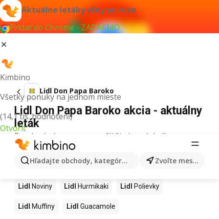
Aktuálne letáky vždy po ruke
Pridať do Chrome - ZADARMO
Kimbino
Lidl Don Papa Baroko
Všetky ponuky na jednom mieste
Lidl Don Papa Baroko akcia - aktuálny
(14,1 tis. hodnotení)
leták
Otvoriť
Pre daný výraz sme nenašli žiadne výsledky.
Ďalšie produkty v obchodoch Lidl
Hľadajte obchody, kategórie, produkty...
Zvoľte mesto
Lidl
Kapor
Lidl
Ashwagandha
Lidl
Nintendo Switch
Lidl
Noviny
Lidl
Hurmikaki
Lidl
Polievky
Lidl
Muffiny
Lidl
Guacamole