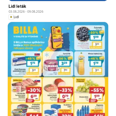
Lidl leták
03.08.2026
-
09.08.2026
Lidl