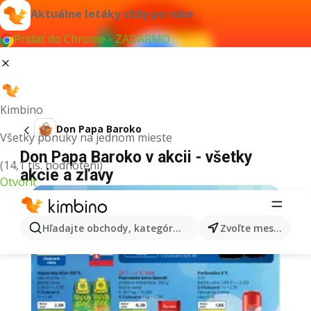
Aktuálne letáky vždy po ruke
Pridať do Chrome - ZADARMO
Kimbino
Don Papa Baroko
Všetky ponuky na jednom mieste
Don Papa Baroko v akcii - všetky
(14,1 tis. hodnotení)
akcie a zľavy
Otvoriť
Hľadajte obchody, kategórie, produkty...
Zvoľte mesto