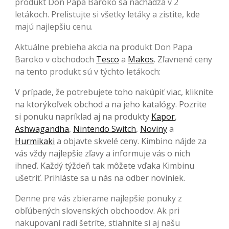
produkt Don Papa Baroko sa nachádza v 2
letákoch. Prelistujte si všetky letáky a zistite, kde
majú najlepšiu cenu.
Aktuálne prebieha akcia na produkt Don Papa
Baroko v obchodoch
Tesco
a
Makos
. Zľavnené ceny
na tento produkt sú v týchto letákoch:
V prípade, že potrebujete toho nakúpiť viac, kliknite
na ktorýkoľvek obchod a na jeho katalógy. Pozrite
si ponuku napríklad aj na produkty
Kapor
,
Ashwagandha
,
Nintendo Switch
,
Noviny
a
Hurmikaki
a objavte skvelé ceny. Kimbino nájde za
vás vždy najlepšie zľavy a informuje vás o nich
ihneď. Každý týždeň tak môžete vďaka Kimbinu
ušetriť. Prihláste sa u nás na odber noviniek.
Denne pre vás zbierame najlepšie ponuky z
obľúbených slovenských obchoodov. Ak pri
nakupovaní radi šetríte, stiahnite si aj našu