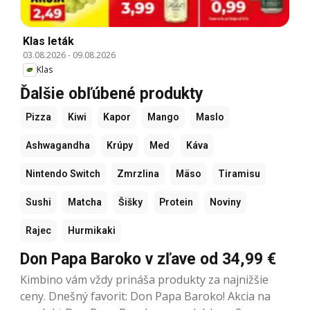
Klas leták
03.08.2026
-
09.08.2026
Klas
Ďalšie obľúbené produkty
Pizza
Kiwi
Kapor
Mango
Maslo
Ashwagandha
Krúpy
Med
Káva
Nintendo Switch
Zmrzlina
Mäso
Tiramisu
Sushi
Matcha
Šišky
Protein
Noviny
Rajec
Hurmikaki
Don Papa Baroko v zľave od 34,99 €
Kimbino vám vždy prináša produkty za najnižšie
ceny. Dnešný favorit: Don Papa Baroko! Akcia na