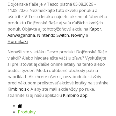
Dojčenské fľaše je v Tesco platná 05.08.2026 -
11.08.2026. Nezmeškajte túto skvelú ponuku a
ušetrite. V Tesco letáku nájdete okrem obľúbeného
produktu Dojčenské fľaše aj veľa ďalších skvelých
ponúk. Objavte aj tohtotýždňovú akciu na
Kapor
,
Ashwagandha
,
Nintendo Switch
,
Noviny
a
Hurmikaki
.
Nenašli ste v letáku Tesco produkt Dojčenské fľaše
v akcii? Alebo hľadáte ešte väčšiu zľavu? Vyskúšajte
si prelistovať aj ďalšie online letáky na tento alebo
budúci týždeň. Medzi obľúbené obchody patria
napríklad . Ak chcete ušetriť, nezabudnite si vždy
pred nákupom prelistovať akciové letáky na stránke
Kimbino.sk
. A aby ste mali akcie vždy po ruke,
stiahnite si aj našu aplikáciu
Kimbino app
.
Produkty