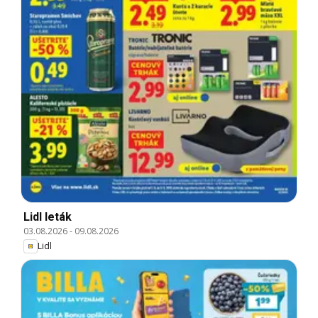
Lidl leták
03.08.2026
-
09.08.2026
Lidl