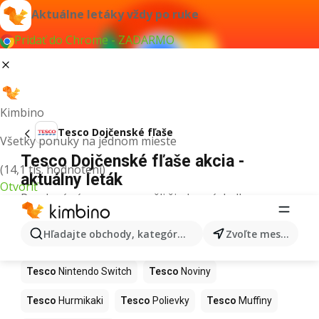
Aktuálne letáky vždy po ruke
Pridať do Chrome - ZADARMO
Kimbino
Tesco Dojčenské fľaše
Všetky ponuky na jednom mieste
Tesco Dojčenské fľaše akcia -
(14,1 tis. hodnotení)
aktuálny leták
Otvoriť
Pre daný výraz sme nenašli žiadne výsledky.
Ďalšie produkty v obchodoch Tesco
Hľadajte obchody, kategórie, produkty...
Zvoľte mesto
Tesco
Kapor
Tesco
Ashwagandha
Tesco
Nintendo Switch
Tesco
Noviny
Tesco
Hurmikaki
Tesco
Polievky
Tesco
Muffiny