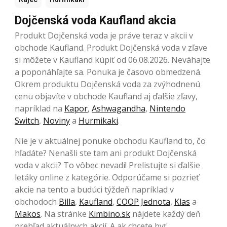
Dojčenská voda Kaufland akcia
Produkt Dojčenská voda je práve teraz v akcii v
obchode Kaufland. Produkt Dojčenská voda v zľave
si môžete v Kaufland kúpiť od 06.08.2026. Neváhajte
a poponáhľajte sa. Ponuka je časovo obmedzená.
Okrem produktu Dojčenská voda za zvýhodnenú
cenu objavíte v obchode Kaufland aj ďalšie zľavy,
napríklad na
Kapor
,
Ashwagandha
,
Nintendo
Switch
,
Noviny
a
Hurmikaki
.
Nie je v aktuálnej ponuke obchodu Kaufland to, čo
hľadáte? Nenašli ste tam ani produkt Dojčenská
voda v akcii? To vôbec nevadí! Prelistujte si ďalšie
letáky online z kategórie. Odporúčame si pozrieť
akcie na tento a budúci týždeň napríklad v
obchodoch
Billa
,
Kaufland
,
COOP Jednota
,
Klas
a
Makos
. Na stránke
Kimbino.sk
nájdete každý deň
prehľad aktuálnych akcií. A ak chcete byť