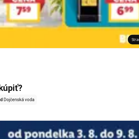
Str
kúpiť?
nd
Dojčenská voda