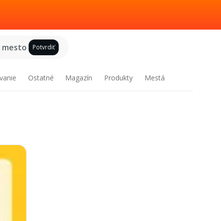
e mesto
Potvrdiť
vanie
Ostatné
Magazín
Produkty
Mestá