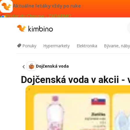
Aktuálne letáky vždy po ruke
Pridať do Chrome - ZADARMO
Ponuky
Hypermarkety
Elektronika
Bývanie, náby
Dojčenská voda
Dojčenská voda v akcii - 