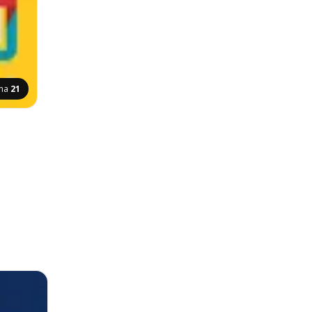
ana
21