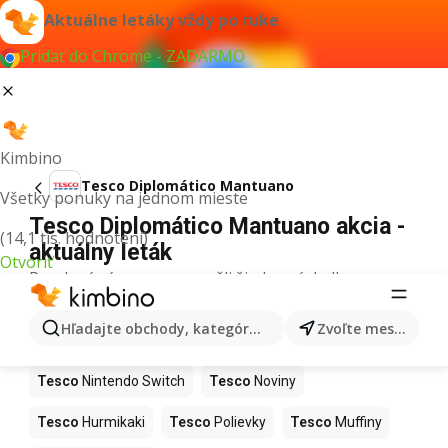
Aktuálne letáky vždy po ruke
Pridať do Chrome - ZADARMO
Kimbino
Tesco Diplomático Mantuano
Všetky ponuky na jednom mieste
Tesco Diplomático Mantuano akcia -
(14,1 tis. hodnotení)
aktuálny leták
Otvoriť
Pre daný výraz sme nenašli žiadne výsledky.
Ďalšie produkty v obchodoch Tesco
Hľadajte obchody, kategórie, produkty...
Zvoľte mesto
Tesco
Kapor
Tesco
Ashwagandha
Tesco
Nintendo Switch
Tesco
Noviny
Tesco
Hurmikaki
Tesco
Polievky
Tesco
Muffiny