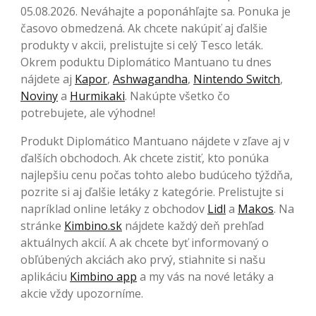
05.08.2026. Neváhajte a poponáhľajte sa. Ponuka je
časovo obmedzená. Ak chcete nakúpiť aj ďalšie
produkty v akcii, prelistujte si celý Tesco leták.
Okrem poduktu Diplomático Mantuano tu dnes
nájdete aj
Kapor
,
Ashwagandha
,
Nintendo Switch
,
Noviny
a
Hurmikaki
. Nakúpte všetko čo
potrebujete, ale výhodne!
Produkt Diplomático Mantuano nájdete v zľave aj v
ďalších obchodoch. Ak chcete zistiť, kto ponúka
najlepšiu cenu počas tohto alebo budúceho týždňa,
pozrite si aj ďalšie letáky z kategórie. Prelistujte si
napríklad online letáky z obchodov
Lidl
a
Makos
. Na
stránke
Kimbino.sk
nájdete každý deň prehľad
aktuálnych akcií. A ak chcete byť informovaný o
obľúbených akciách ako prvý, stiahnite si našu
aplikáciu
Kimbino app
a my vás na nové letáky a
akcie vždy upozorníme.