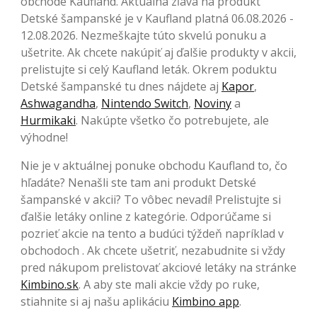
obchode Kaufland. Aktuálna zľava na produkt
Detské šampanské je v Kaufland platná 06.08.2026 -
12.08.2026. Nezmeškajte túto skvelú ponuku a
ušetrite. Ak chcete nakúpiť aj ďalšie produkty v akcii,
prelistujte si celý Kaufland leták. Okrem poduktu
Detské šampanské tu dnes nájdete aj
Kapor
,
Ashwagandha
,
Nintendo Switch
,
Noviny
a
Hurmikaki
. Nakúpte všetko čo potrebujete, ale
výhodne!
Nie je v aktuálnej ponuke obchodu Kaufland to, čo
hľadáte? Nenašli ste tam ani produkt Detské
šampanské v akcii? To vôbec nevadí! Prelistujte si
ďalšie letáky online z kategórie. Odporúčame si
pozrieť akcie na tento a budúci týždeň napríklad v
obchodoch . Ak chcete ušetriť, nezabudnite si vždy
pred nákupom prelistovať akciové letáky na stránke
Kimbino.sk
. A aby ste mali akcie vždy po ruke,
stiahnite si aj našu aplikáciu
Kimbino app
.