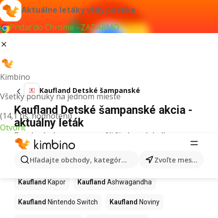
Aktuálne letáky vždy po ruke
Pridať do Chrome - ZADARMO
Kimbino
Kaufland Detské šampanské
Všetky ponuky na jednom mieste
Kaufland Detské šampanské akcia -
(14,1 tis. hodnotení)
aktuálny leták
Otvoriť
Pre daný výraz sme nenašli žiadne výsledky.
Ďalšie produkty v obchodoch
Hľadajte obchody, kategórie, produkty...
Zvoľte mesto
Kaufland
Kaufland
Kapor
Kaufland
Ashwagandha
Kaufland
Nintendo Switch
Kaufland
Noviny