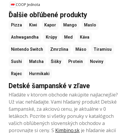
COOP Jednota
Ďalšie obľúbené produkty
Pizza
Kiwi
Kapor
Mango
Maslo
Ashwagandha
Krúpy
Med
Káva
Nintendo Switch
Zmrzlina
Mäso
Tiramisu
Sushi
Matcha
Šišky
Protein
Noviny
Rajec
Hurmikaki
Detské šampanské v zľave
Hľadáte v ktorom obchode nakúpite najlacnejšie?
Už viac nehľadajte. Vami hľadaný produkt Detské
šampanské, za akciovú cenu, je aktuálne v 0
letákoch. Pozrite si všetky ponuky v katalógoch
vašich obľúbených slovenských obchodov a
porovnajte si ceny. S
Kimbino.sk
je hľadanie akcií