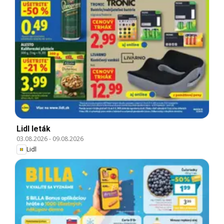
Lidl leták
03.08.2026
-
09.08.2026
Lidl