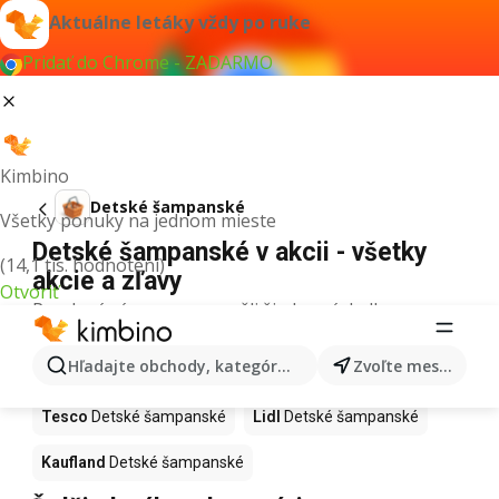
Aktuálne letáky vždy po ruke
Pridať do Chrome - ZADARMO
Kimbino
Detské šampanské
Všetky ponuky na jednom mieste
Detské šampanské v akcii - všetky
(14,1 tis. hodnotení)
akcie a zľavy
Otvoriť
Pre daný výraz sme nenašli žiadne výsledky.
Detské šampanské v akcii - Kde
Hľadajte obchody, kategórie, produkty...
Zvoľte mesto
kúpiť?
Tesco
Detské šampanské
Lidl
Detské šampanské
Kaufland
Detské šampanské