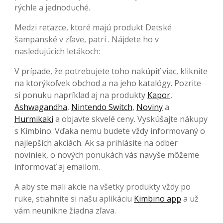
rýchle a jednoduché.
Medzi reťazce, ktoré majú produkt Detské
šampanské v zľave, patrí . Nájdete ho v
nasledujúcich letákoch:
V prípade, že potrebujete toho nakúpiť viac, kliknite
na ktorýkoľvek obchod a na jeho katalógy. Pozrite
si ponuku napríklad aj na produkty
Kapor
,
Ashwagandha
,
Nintendo Switch
,
Noviny
a
Hurmikaki
a objavte skvelé ceny. Vyskúšajte nákupy
s Kimbino. Vďaka nemu budete vždy informovaný o
najlepších akciách. Ak sa prihlásite na odber
noviniek, o nových ponukách vás navyše môžeme
informovať aj emailom.
A aby ste mali akcie na všetky produkty vždy po
ruke, stiahnite si našu aplikáciu
Kimbino app
a už
vám neunikne žiadna zľava.