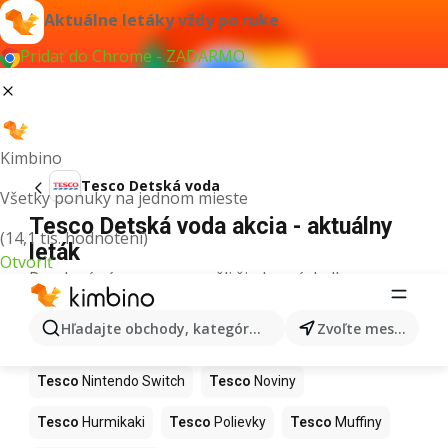
Aktuálne letáky vždy po ruke
Pridať do Chrome - ZADARMO
Kimbino
Tesco Detská voda
Všetky ponuky na jednom mieste
Tesco Detská voda akcia - aktuálny
(14,1 tis. hodnotení)
leták
Otvoriť
Pre daný výraz sme nenašli žiadne výsledky.
Ďalšie produkty v obchodoch Tesco
Hľadajte obchody, kategórie, produkty...
Zvoľte mesto
Tesco
Kapor
Tesco
Ashwagandha
Tesco
Nintendo Switch
Tesco
Noviny
Tesco
Hurmikaki
Tesco
Polievky
Tesco
Muffiny