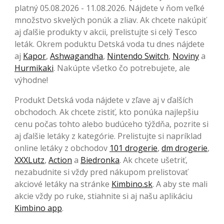
platný 05.08.2026 - 11.08.2026. Nájdete v ňom veľké
množstvo skvelých ponúk a zliav. Ak chcete nakúpiť
aj ďalšie produkty v akcii, prelistujte si celý Tesco
leták. Okrem poduktu Detská voda tu dnes nájdete
aj
Kapor
,
Ashwagandha
,
Nintendo Switch
,
Noviny
a
Hurmikaki
. Nakúpte všetko čo potrebujete, ale
výhodne!
Produkt Detská voda nájdete v zľave aj v ďalších
obchodoch. Ak chcete zistiť, kto ponúka najlepšiu
cenu počas tohto alebo budúceho týždňa, pozrite si
aj ďalšie letáky z kategórie. Prelistujte si napríklad
online letáky z obchodov
101 drogerie
,
dm drogerie
,
XXXLutz
,
Action
a
Biedronka
. Ak chcete ušetriť,
nezabudnite si vždy pred nákupom prelistovať
akciové letáky na stránke
Kimbino.sk
. A aby ste mali
akcie vždy po ruke, stiahnite si aj našu aplikáciu
Kimbino app
.