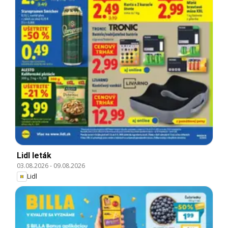
Lidl leták
03.08.2026
-
09.08.2026
Lidl