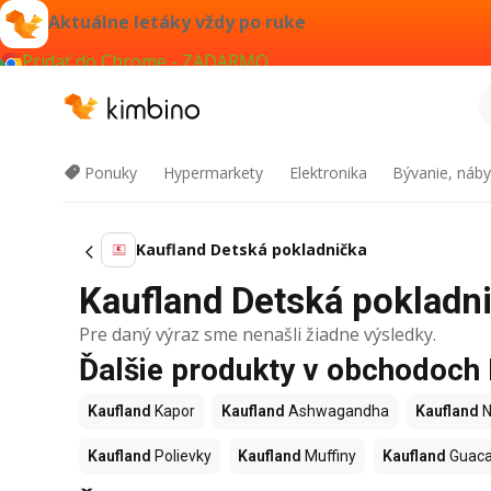
Aktuálne letáky vždy po ruke
Pridať do Chrome - ZADARMO
Ponuky
Hypermarkety
Elektronika
Bývanie, náby
Kaufland Detská pokladnička
Kaufland Detská pokladni
Pre daný výraz sme nenašli žiadne výsledky.
Ďalšie produkty v obchodoch
Kaufland
Kapor
Kaufland
Ashwagandha
Kaufland
N
Kaufland
Polievky
Kaufland
Muffiny
Kaufland
Guac