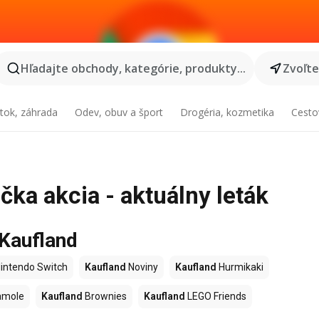
Hľadajte obchody, kategórie, produkty...
Zvoľt
tok, záhrada
Odev, obuv a šport
Drogéria, kozmetika
Cesto
čka akcia - aktuálny leták
 Kaufland
intendo Switch
Kaufland
Noviny
Kaufland
Hurmikaki
amole
Kaufland
Brownies
Kaufland
LEGO Friends