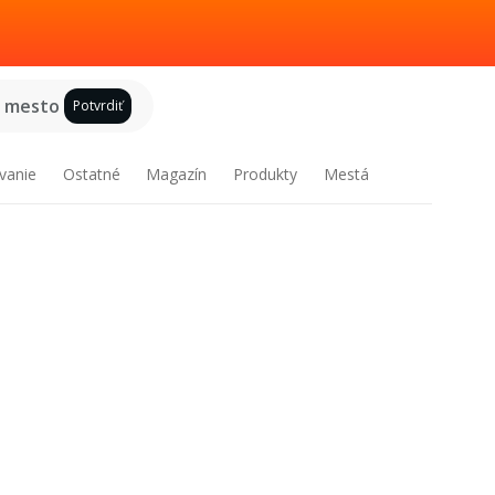
e mesto
Potvrdiť
vanie
Ostatné
Magazín
Produkty
Mestá