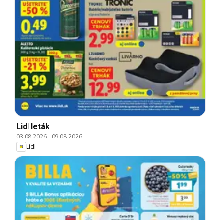
Lidl leták
03.08.2026
-
09.08.2026
Lidl