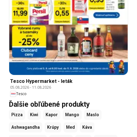
Tesco Hypermarket - leták
05.08.2026
-
11.08.2026
Tesco
Ďalšie obľúbené produkty
Pizza
Kiwi
Kapor
Mango
Maslo
Ashwagandha
Krúpy
Med
Káva