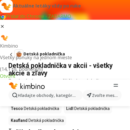
Aktuálne letáky vždy po ruke
Pridať do Chrome - ZADARMO
Kimbino
Detská pokladnička
Všetky ponuky na jednom mieste
Detská pokladnička v akcii - všetky
(14,1 tis. hodnotení)
akcie a zľavy
Otvoriť
Pre daný výraz sme nenašli žiadne výsledky.
Detská pokladnička v akcii - Kde
Hľadajte obchody, kategórie, produkty...
Zvoľte mesto
kúpiť?
Tesco
Detská pokladnička
Lidl
Detská pokladnička
Kaufland
Detská pokladnička