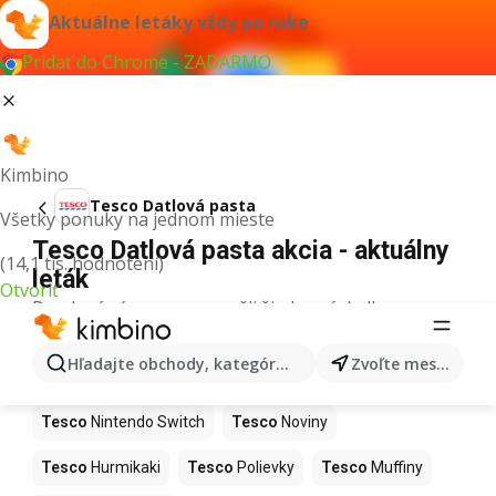
Aktuálne letáky vždy po ruke
Pridať do Chrome - ZADARMO
Kimbino
Tesco Datlová pasta
Všetky ponuky na jednom mieste
Tesco Datlová pasta akcia - aktuálny
(14,1 tis. hodnotení)
leták
Otvoriť
Pre daný výraz sme nenašli žiadne výsledky.
Ďalšie produkty v obchodoch Tesco
Hľadajte obchody, kategórie, produkty...
Zvoľte mesto
Tesco
Kapor
Tesco
Ashwagandha
Tesco
Nintendo Switch
Tesco
Noviny
Tesco
Hurmikaki
Tesco
Polievky
Tesco
Muffiny