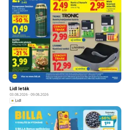
Lidl leták
03.08.2026
-
09.08.2026
Lidl