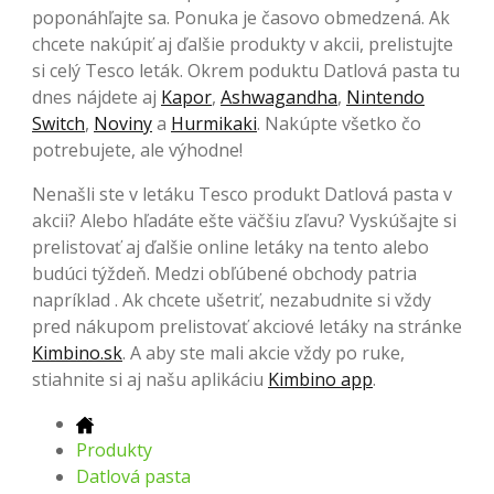
poponáhľajte sa. Ponuka je časovo obmedzená. Ak
chcete nakúpiť aj ďalšie produkty v akcii, prelistujte
si celý Tesco leták. Okrem poduktu Datlová pasta tu
dnes nájdete aj
Kapor
,
Ashwagandha
,
Nintendo
Switch
,
Noviny
a
Hurmikaki
. Nakúpte všetko čo
potrebujete, ale výhodne!
Nenašli ste v letáku Tesco produkt Datlová pasta v
akcii? Alebo hľadáte ešte väčšiu zľavu? Vyskúšajte si
prelistovať aj ďalšie online letáky na tento alebo
budúci týždeň. Medzi obľúbené obchody patria
napríklad . Ak chcete ušetriť, nezabudnite si vždy
pred nákupom prelistovať akciové letáky na stránke
Kimbino.sk
. A aby ste mali akcie vždy po ruke,
stiahnite si aj našu aplikáciu
Kimbino app
.
Produkty
Datlová pasta