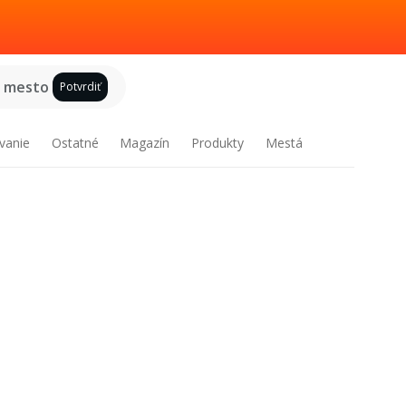
e mesto
Potvrdiť
vanie
Ostatné
Magazín
Produkty
Mestá