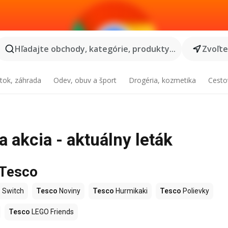
Hľadajte obchody, kategórie, produkty...
Zvoľt
tok, záhrada
Odev, obuv a šport
Drogéria, kozmetika
Cesto
 akcia - aktuálny leták
 Tesco
 Switch
Tesco
Noviny
Tesco
Hurmikaki
Tesco
Polievky
Tesco
LEGO Friends