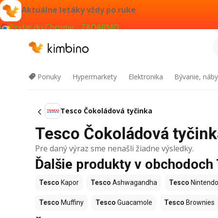
Aktuálne letáky vždy po ruke
Pridať do Chrome - ZADARMO
Ponuky
Hypermarkety
Elektronika
Bývanie, náby
Tesco Čokoládová tyčinka
Tesco Čokoládová tyčinka
Pre daný výraz sme nenašli žiadne výsledky.
Ďalšie produkty v obchodoch
Tesco
Kapor
Tesco
Ashwagandha
Tesco
Nintendo
Tesco
Muffiny
Tesco
Guacamole
Tesco
Brownies