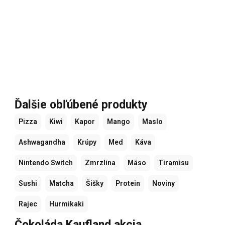
Ďalšie obľúbené produkty
Pizza
Kiwi
Kapor
Mango
Maslo
Ashwagandha
Krúpy
Med
Káva
Nintendo Switch
Zmrzlina
Mäso
Tiramisu
Sushi
Matcha
Šišky
Protein
Noviny
Rajec
Hurmikaki
Čokoláda Kaufland akcia