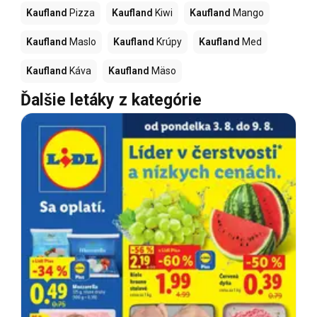
Kaufland
Pizza
Kaufland
Kiwi
Kaufland
Mango
Kaufland
Maslo
Kaufland
Krúpy
Kaufland
Med
Kaufland
Káva
Kaufland
Mäso
Ďalšie letáky z kategórie