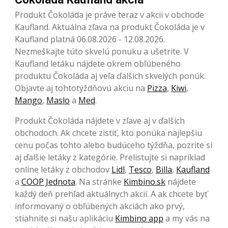
Produkt Čokoláda je práve teraz v akcii v obchode
Kaufland. Aktuálna zľava na produkt Čokoláda je v
Kaufland platná 06.08.2026 - 12.08.2026.
Nezmeškajte túto skvelú ponuku a ušetrite. V
Kaufland letáku nájdete okrem obľúbeného
produktu Čokoláda aj veľa ďalších skvelých ponúk.
Objavte aj tohtotýždňovú akciu na
Pizza
,
Kiwi
,
Mango
,
Maslo
a
Med
.
Produkt Čokoláda nájdete v zľave aj v ďalších
obchodoch. Ak chcete zistiť, kto ponúka najlepšiu
cenu počas tohto alebo budúceho týždňa, pozrite si
aj ďalšie letáky z kategórie. Prelistujte si napríklad
online letáky z obchodov
Lidl
,
Tesco
,
Billa
,
Kaufland
a
COOP Jednota
. Na stránke
Kimbino.sk
nájdete
každý deň prehľad aktuálnych akcií. A ak chcete byť
informovaný o obľúbených akciách ako prvý,
stiahnite si našu aplikáciu
Kimbino app
a my vás na