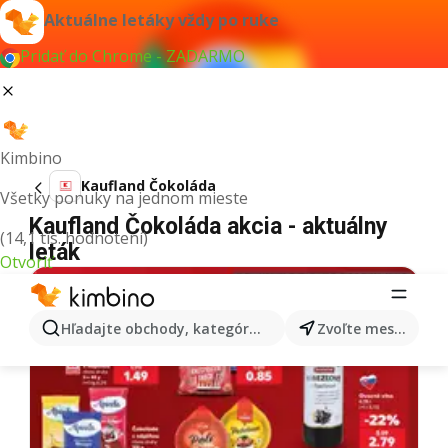
Aktuálne letáky vždy po ruke
Pridať do Chrome - ZADARMO
Kimbino
Kaufland Čokoláda
Všetky ponuky na jednom mieste
Kaufland Čokoláda akcia - aktuálny
(14,1 tis. hodnotení)
leták
Otvoriť
Hľadajte obchody, kategórie, produkty...
Zvoľte mesto