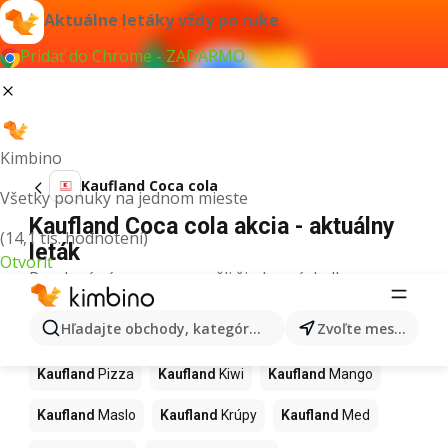
Aktuálne letáky vždy po ruke
Pridať do Chrome - ZADARMO
Kimbino
Kaufland Coca cola
Všetky ponuky na jednom mieste
Kaufland Coca cola akcia - aktuálny
(14,1 tis. hodnotení)
leták
Otvoriť
Pre daný výraz sme nenašli žiadne výsledky.
Ďalšie produkty v obchodoch
Hľadajte obchody, kategórie, produkty...
Zvoľte mesto
Kaufland
Kaufland
Pizza
Kaufland
Kiwi
Kaufland
Mango
Kaufland
Maslo
Kaufland
Krúpy
Kaufland
Med