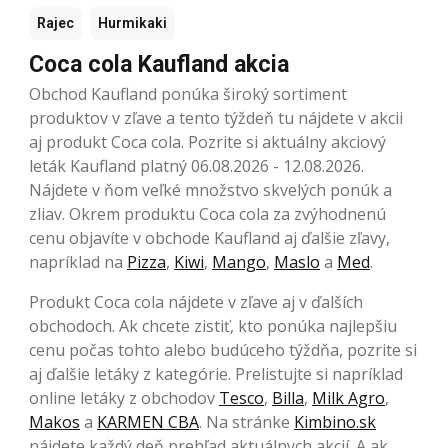
Rajec
Hurmikaki
Coca cola Kaufland akcia
Obchod Kaufland ponúka široký sortiment
produktov v zľave a tento týždeň tu nájdete v akcii
aj produkt Coca cola. Pozrite si aktuálny akciový
leták Kaufland platný 06.08.2026 - 12.08.2026.
Nájdete v ňom veľké množstvo skvelých ponúk a
zliav. Okrem produktu Coca cola za zvýhodnenú
cenu objavíte v obchode Kaufland aj ďalšie zľavy,
napríklad na
Pizza
,
Kiwi
,
Mango
,
Maslo
a
Med
.
Produkt Coca cola nájdete v zľave aj v ďalších
obchodoch. Ak chcete zistiť, kto ponúka najlepšiu
cenu počas tohto alebo budúceho týždňa, pozrite si
aj ďalšie letáky z kategórie. Prelistujte si napríklad
online letáky z obchodov
Tesco
,
Billa
,
Milk Agro
,
Makos
a
KARMEN CBA
. Na stránke
Kimbino.sk
nájdete každý deň prehľad aktuálnych akcií. A ak