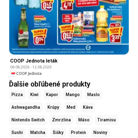
COOP Jednota leták
06.08.2026
-
12.08.2026
COOP Jednota
Ďalšie obľúbené produkty
Pizza
Kiwi
Kapor
Mango
Maslo
Ashwagandha
Krúpy
Med
Káva
Nintendo Switch
Zmrzlina
Mäso
Tiramisu
Sushi
Matcha
Šišky
Protein
Noviny