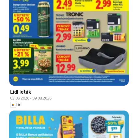
Lidl leták
03.08.2026
-
09.08.2026
Lidl