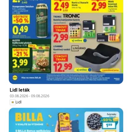
Lidl leták
03.08.2026
-
09.08.2026
Lidl