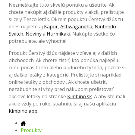
Nezmeškajte túto skvelú ponuku a ušetrite. Ak
chcete nakúpiť aj ďalšie produkty v akcii, prelistujte
si celý Tesco leták. Okrem poduktu Čerstvý džús tu
dnes nájdete aj
Kapor
,
Ashwagandha
,
Nintendo
Switch
,
Noviny
a
Hurmikaki
. Nakúpte všetko čo
potrebujete, ale výhodne!
Produkt Čerstvý džús nájdete v zľave aj v ďalších
obchodoch. Ak chcete zistiť, kto ponúka najlepšiu
cenu počas tohto alebo budúceho týždňa, pozrite si
aj ďalšie letáky z kategórie. Prelistujte si napríklad
online letáky z obchodov . Ak chcete ušetriť,
nezabudnite si vždy pred nákupom prelistovať
akciové letáky na stránke
Kimbino.sk
. A aby ste mali
akcie vždy po ruke, stiahnite si aj našu aplikáciu
Kimbino app
.
Produkty