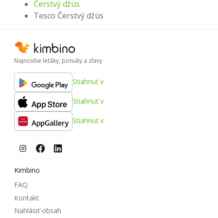
Čerstvý džús
Tesco Čerstvý džús
Najnovšie letáky, ponuky a zľavy
Stiahnuť v
Stiahnuť v
Stiahnuť v
Kimbino
FAQ
Kontakt
Nahlásiť obsah