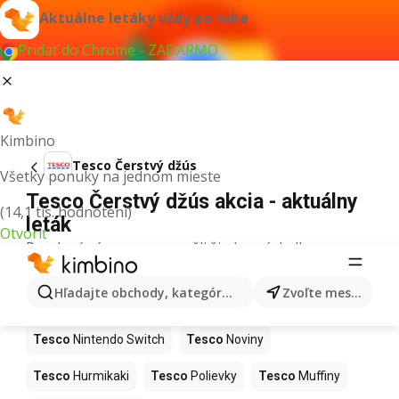
Aktuálne letáky vždy po ruke
Pridať do Chrome - ZADARMO
Kimbino
Tesco Čerstvý džús
Všetky ponuky na jednom mieste
Tesco Čerstvý džús akcia - aktuálny
(14,1 tis. hodnotení)
leták
Otvoriť
Pre daný výraz sme nenašli žiadne výsledky.
Ďalšie produkty v obchodoch Tesco
Hľadajte obchody, kategórie, produkty...
Zvoľte mesto
Tesco
Kapor
Tesco
Ashwagandha
Tesco
Nintendo Switch
Tesco
Noviny
Tesco
Hurmikaki
Tesco
Polievky
Tesco
Muffiny