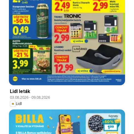
Lidl leták
03.08.2026
-
09.08.2026
Lidl