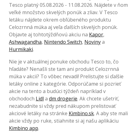
Tesco platný 05.08.2026 - 11.08.2026. Nájdete v ňom
veľké množstvo skvelých ponúk a zliav. V Tesco
letáku nájdete okrem obľúbeného produktu
Celozrnná múka aj veľa ďalších skvelých ponúk.
Objavte aj tohtotýždňovú akciu na
Kapor
,
Ashwagandha
,
Nintendo Switch
,
Noviny
a
Hurmikaki
.
Nie je v aktuálnej ponuke obchodu Tesco to, čo
hľadáte? Nenašli ste tam ani produkt Celozrnná
múka v akcii? To vôbec nevadí! Prelistujte si ďalšie
letáky online z kategórie. Odporúčame si pozrieť
akcie na tento a budúci týždeň napríklad v
obchodoch
Lidl
a
dm drogerie
. Ak chcete ušetriť,
nezabudnite si vždy pred nákupom prelistovať
akciové letáky na stránke
Kimbino.sk
. A aby ste mali
akcie vždy po ruke, stiahnite si aj našu aplikáciu
Kimbino app
.