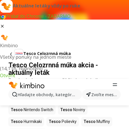
Aktuálne letáky vždy po ruke
Pridať do Chrome - ZADARMO
Kimbino
Tesco Celozrnná múka
Všetky ponuky na jednom mieste
Tesco Celozrnná múka akcia -
(14,1 tis. hodnotení)
aktuálny leták
Otvoriť
Pre daný výraz sme nenašli žiadne výsledky.
Ďalšie produkty v obchodoch Tesco
Hľadajte obchody, kategórie, produkty...
Zvoľte mesto
Tesco
Kapor
Tesco
Ashwagandha
Tesco
Nintendo Switch
Tesco
Noviny
Tesco
Hurmikaki
Tesco
Polievky
Tesco
Muffiny