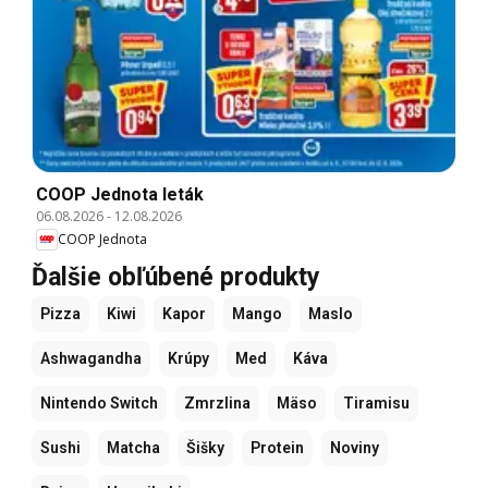
COOP Jednota leták
06.08.2026
-
12.08.2026
COOP Jednota
Ďalšie obľúbené produkty
Pizza
Kiwi
Kapor
Mango
Maslo
Ashwagandha
Krúpy
Med
Káva
Nintendo Switch
Zmrzlina
Mäso
Tiramisu
Sushi
Matcha
Šišky
Protein
Noviny