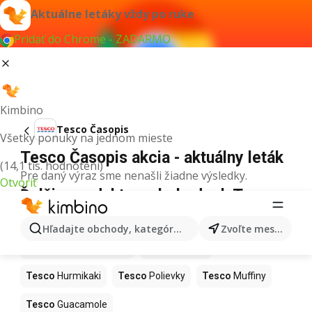
Aktuálne letáky vždy po ruke
Pridať do Chrome - ZADARMO
Kimbino
Tesco Časopis
Všetky ponuky na jednom mieste
Tesco Časopis akcia - aktuálny leták
(14,1 tis. hodnotení)
Pre daný výraz sme nenašli žiadne výsledky.
Otvoriť
Ďalšie produkty v obchodoch Tesco
Tesco
Kapor
Tesco
Ashwagandha
Hľadajte obchody, kategórie, produkty...
Zvoľte mesto
Tesco
Nintendo Switch
Tesco
Noviny
Tesco
Hurmikaki
Tesco
Polievky
Tesco
Muffiny
Tesco
Guacamole