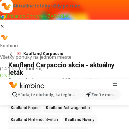
Aktuálne letáky vždy po ruke
Pridať do Chrome - ZADARMO
Kimbino
Kaufland Carpaccio
Všetky ponuky na jednom mieste
Kaufland Carpaccio akcia - aktuálny
(14,1 tis. hodnotení)
leták
Otvoriť
Pre daný výraz sme nenašli žiadne výsledky.
Ďalšie produkty v obchodoch
Hľadajte obchody, kategórie, produkty...
Zvoľte mesto
Kaufland
Kaufland
Kapor
Kaufland
Ashwagandha
Kaufland
Nintendo Switch
Kaufland
Noviny