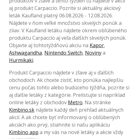
produktov v zľave a tento týždeň tu nájdete v akcii
aj produkt Carpaccio. Pozrite si aktuálny akciový
leták Kaufland platný 06.08.2026 - 12.08.2026.
Nájdete v ňom veľké množstvo skvelých ponúk a
zliav. V Kaufland letáku nájdete okrem obľúbeného
produktu Carpaccio aj veľa ďalších skvelých ponúk.
Objavte aj tohtotýždňovú akciu na
Kapor
,
Ashwagandha
,
Nintendo Switch
,
Noviny
a
Hurmikaki
.
Produkt Carpaccio nájdete v zľave aj v ďalších
obchodoch. Ak chcete zistiť, kto ponúka najlepšiu
cenu počas tohto alebo budúceho týždňa, pozrite si
aj ďalšie letáky z kategórie. Prelistujte si napríklad
online letáky z obchodov
Metro
. Na stránke
Kimbino.sk
nájdete každý deň prehľad aktuálnych
akcií. A ak chcete byť informovaný o obľúbených
akciách ako prvý, stiahnite si našu aplikáciu
Kimbino app
a my vás na nové letáky a akcie vždy