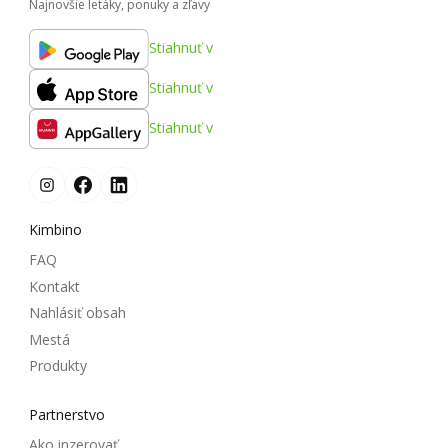
Najnovšie letáky, ponuky a zľavy
Stiahnuť v
Stiahnuť v
Stiahnuť v
Kimbino
FAQ
Kontakt
Nahlásiť obsah
Mestá
Produkty
Partnerstvo
Ako inzerovať