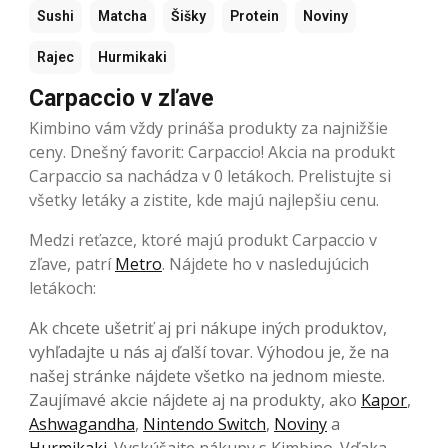
Sushi
Matcha
Šišky
Protein
Noviny
Rajec
Hurmikaki
Carpaccio v zľave
Kimbino vám vždy prináša produkty za najnižšie
ceny. Dnešný favorit: Carpaccio! Akcia na produkt
Carpaccio sa nachádza v 0 letákoch. Prelistujte si
všetky letáky a zistite, kde majú najlepšiu cenu.
Medzi reťazce, ktoré majú produkt Carpaccio v
zľave, patrí
Metro
. Nájdete ho v nasledujúcich
letákoch:
Ak chcete ušetriť aj pri nákupe iných produktov,
vyhľadajte u nás aj ďalší tovar. Výhodou je, že na
našej stránke nájdete všetko na jednom mieste.
Zaujímavé akcie nájdete aj na produkty, ako
Kapor
,
Ashwagandha
,
Nintendo Switch
,
Noviny
a
Hurmikaki
. Vyskúšajte nákupy s Kimbino. Vďaka