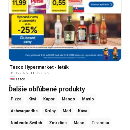
Tesco Hypermarket - leták
05.08.2026
-
11.08.2026
Tesco
Ďalšie obľúbené produkty
Pizza
Kiwi
Kapor
Mango
Maslo
Ashwagandha
Krúpy
Med
Káva
Nintendo Switch
Zmrzlina
Mäso
Tiramisu