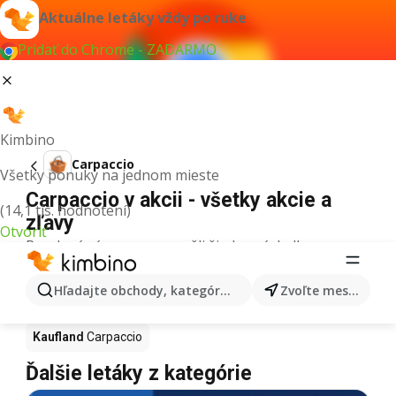
Aktuálne letáky vždy po ruke
Pridať do Chrome - ZADARMO
Kimbino
Carpaccio
Všetky ponuky na jednom mieste
Carpaccio v akcii - všetky akcie a
(14,1 tis. hodnotení)
zľavy
Otvoriť
Pre daný výraz sme nenašli žiadne výsledky.
Carpaccio v akcii - Kde kúpiť?
Hľadajte obchody, kategórie, produkty...
Zvoľte mesto
Tesco
Carpaccio
Lidl
Carpaccio
Kaufland
Carpaccio
Ďalšie letáky z kategórie