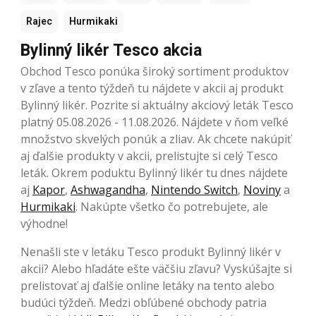
Rajec
Hurmikaki
Bylinný likér Tesco akcia
Obchod Tesco ponúka široký sortiment produktov
v zľave a tento týždeň tu nájdete v akcii aj produkt
Bylinný likér. Pozrite si aktuálny akciový leták Tesco
platný 05.08.2026 - 11.08.2026. Nájdete v ňom veľké
množstvo skvelých ponúk a zliav. Ak chcete nakúpiť
aj ďalšie produkty v akcii, prelistujte si celý Tesco
leták. Okrem poduktu Bylinný likér tu dnes nájdete
aj
Kapor
,
Ashwagandha
,
Nintendo Switch
,
Noviny
a
Hurmikaki
. Nakúpte všetko čo potrebujete, ale
výhodne!
Nenašli ste v letáku Tesco produkt Bylinný likér v
akcii? Alebo hľadáte ešte väčšiu zľavu? Vyskúšajte si
prelistovať aj ďalšie online letáky na tento alebo
budúci týždeň. Medzi obľúbené obchody patria