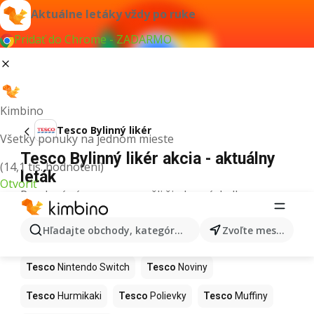
Aktuálne letáky vždy po ruke
Pridať do Chrome - ZADARMO
Kimbino
Tesco Bylinný likér
Všetky ponuky na jednom mieste
Tesco Bylinný likér akcia - aktuálny
(14,1 tis. hodnotení)
leták
Otvoriť
Pre daný výraz sme nenašli žiadne výsledky.
Ďalšie produkty v obchodoch Tesco
Hľadajte obchody, kategórie, produkty...
Zvoľte mesto
Tesco
Kapor
Tesco
Ashwagandha
Tesco
Nintendo Switch
Tesco
Noviny
Tesco
Hurmikaki
Tesco
Polievky
Tesco
Muffiny