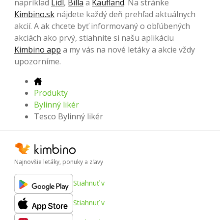
napríklad
Lidl
,
Billa
a
Kaufland
. Na stránke
Kimbino.sk
nájdete každý deň prehľad aktuálnych
akcií. A ak chcete byť informovaný o obľúbených
akciách ako prvý, stiahnite si našu aplikáciu
Kimbino app
a my vás na nové letáky a akcie vždy
upozorníme.
Produkty
Bylinný likér
Tesco Bylinný likér
Najnovšie letáky, ponuky a zľavy
Stiahnuť v
Stiahnuť v