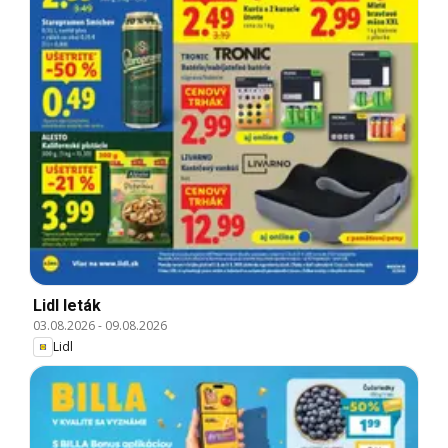
Lidl leták
03.08.2026
-
09.08.2026
Lidl