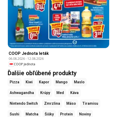
COOP Jednota leták
06.08.2026
-
12.08.2026
COOP Jednota
Ďalšie obľúbené produkty
Pizza
Kiwi
Kapor
Mango
Maslo
Ashwagandha
Krúpy
Med
Káva
Nintendo Switch
Zmrzlina
Mäso
Tiramisu
Sushi
Matcha
Šišky
Protein
Noviny