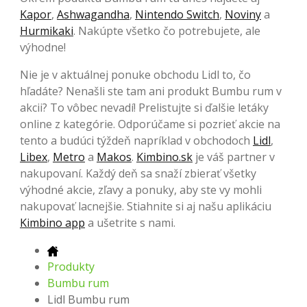
Kapor
,
Ashwagandha
,
Nintendo Switch
,
Noviny
a
Hurmikaki
. Nakúpte všetko čo potrebujete, ale
výhodne!
Nie je v aktuálnej ponuke obchodu Lidl to, čo
hľadáte? Nenašli ste tam ani produkt Bumbu rum v
akcii? To vôbec nevadí! Prelistujte si ďalšie letáky
online z kategórie. Odporúčame si pozrieť akcie na
tento a budúci týždeň napríklad v obchodoch
Lidl
,
Libex
,
Metro
a
Makos
.
Kimbino.sk
je váš partner v
nakupovaní. Každý deň sa snaží zbierať všetky
výhodné akcie, zľavy a ponuky, aby ste vy mohli
nakupovať lacnejšie. Stiahnite si aj našu aplikáciu
Kimbino app
a ušetrite s nami.
Produkty
Bumbu rum
Lidl Bumbu rum