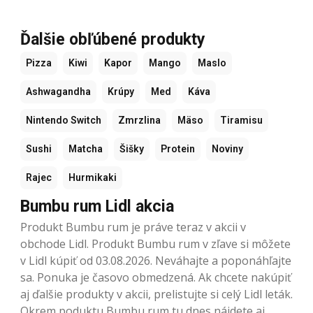
Ďalšie obľúbené produkty
Pizza
Kiwi
Kapor
Mango
Maslo
Ashwagandha
Krúpy
Med
Káva
Nintendo Switch
Zmrzlina
Mäso
Tiramisu
Sushi
Matcha
Šišky
Protein
Noviny
Rajec
Hurmikaki
Bumbu rum Lidl akcia
Produkt Bumbu rum je práve teraz v akcii v
obchode Lidl. Produkt Bumbu rum v zľave si môžete
v Lidl kúpiť od 03.08.2026. Neváhajte a poponáhľajte
sa. Ponuka je časovo obmedzená. Ak chcete nakúpiť
aj ďalšie produkty v akcii, prelistujte si celý Lidl leták.
Okrem poduktu Bumbu rum tu dnes nájdete aj