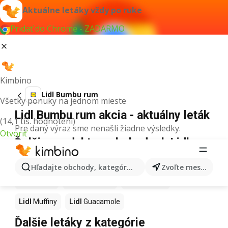
Aktuálne letáky vždy po ruke
Pridať do Chrome - ZADARMO
Kimbino
Lidl Bumbu rum
Všetky ponuky na jednom mieste
Lidl Bumbu rum akcia - aktuálny leták
(14,1 tis. hodnotení)
Pre daný výraz sme nenašli žiadne výsledky.
Otvoriť
Ďalšie produkty v obchodoch Lidl
Lidl
Kapor
Lidl
Ashwagandha
Lidl
Nintendo Switch
Hľadajte obchody, kategórie, produkty...
Zvoľte mesto
Lidl
Noviny
Lidl
Hurmikaki
Lidl
Polievky
Lidl
Muffiny
Lidl
Guacamole
Ďalšie letáky z kategórie