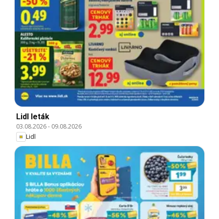
Lidl leták
03.08.2026
-
09.08.2026
Lidl