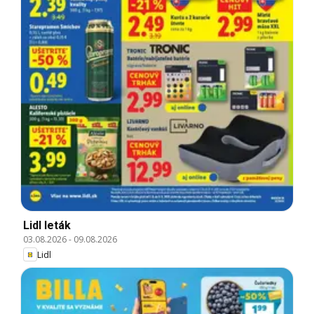
Lidl leták
03.08.2026
-
09.08.2026
Lidl