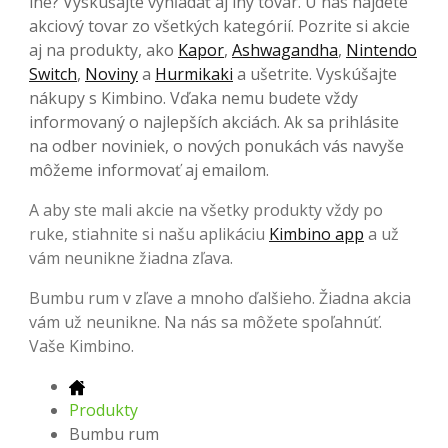
iné? Vyskúšajte vyhľadať aj iný tovar. U nás nájdete
akciový tovar zo všetkých kategórií. Pozrite si akcie
aj na produkty, ako
Kapor
,
Ashwagandha
,
Nintendo
Switch
,
Noviny
a
Hurmikaki
a ušetrite. Vyskúšajte
nákupy s Kimbino. Vďaka nemu budete vždy
informovaný o najlepších akciách. Ak sa prihlásite
na odber noviniek, o nových ponukách vás navyše
môžeme informovať aj emailom.
A aby ste mali akcie na všetky produkty vždy po
ruke, stiahnite si našu aplikáciu
Kimbino app
a už
vám neunikne žiadna zľava.
Bumbu rum v zľave a mnoho ďalšieho. Žiadna akcia
vám už neunikne. Na nás sa môžete spoľahnúť.
Vaše Kimbino.
Produkty
Bumbu rum