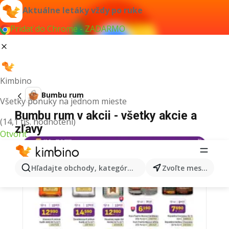
Aktuálne letáky vždy po ruke
Pridať do Chrome - ZADARMO
Kimbino
Bumbu rum
Všetky ponuky na jednom mieste
Bumbu rum v akcii - všetky akcie a
(14,1 tis. hodnotení)
zľavy
Otvoriť
Hľadajte obchody, kategórie, produkty...
Zvoľte mesto