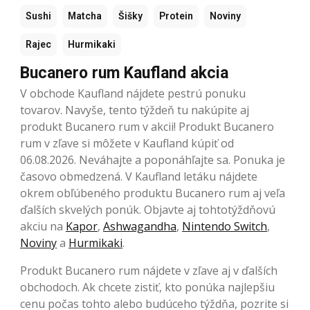
Sushi
Matcha
Šišky
Protein
Noviny
Rajec
Hurmikaki
Bucanero rum Kaufland akcia
V obchode Kaufland nájdete pestrú ponuku
tovarov. Navyše, tento týždeň tu nakúpite aj
produkt Bucanero rum v akcii! Produkt Bucanero
rum v zľave si môžete v Kaufland kúpiť od
06.08.2026. Neváhajte a poponáhľajte sa. Ponuka je
časovo obmedzená. V Kaufland letáku nájdete
okrem obľúbeného produktu Bucanero rum aj veľa
ďalších skvelých ponúk. Objavte aj tohtotýždňovú
akciu na
Kapor
,
Ashwagandha
,
Nintendo Switch
,
Noviny
a
Hurmikaki
.
Produkt Bucanero rum nájdete v zľave aj v ďalších
obchodoch. Ak chcete zistiť, kto ponúka najlepšiu
cenu počas tohto alebo budúceho týždňa, pozrite si