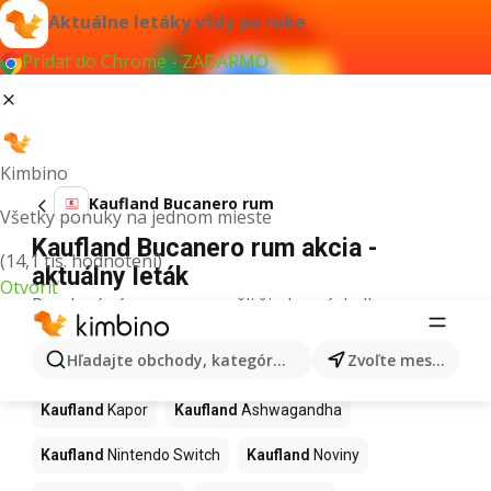
Aktuálne letáky vždy po ruke
Pridať do Chrome - ZADARMO
Kimbino
Kaufland Bucanero rum
Všetky ponuky na jednom mieste
Kaufland Bucanero rum akcia -
(14,1 tis. hodnotení)
aktuálny leták
Otvoriť
Pre daný výraz sme nenašli žiadne výsledky.
Ďalšie produkty v obchodoch
Hľadajte obchody, kategórie, produkty...
Zvoľte mesto
Kaufland
Kaufland
Kapor
Kaufland
Ashwagandha
Kaufland
Nintendo Switch
Kaufland
Noviny