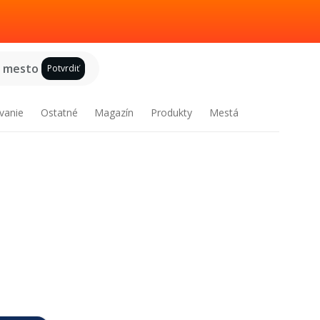
e mesto
Potvrdiť
vanie
Ostatné
Magazín
Produkty
Mestá