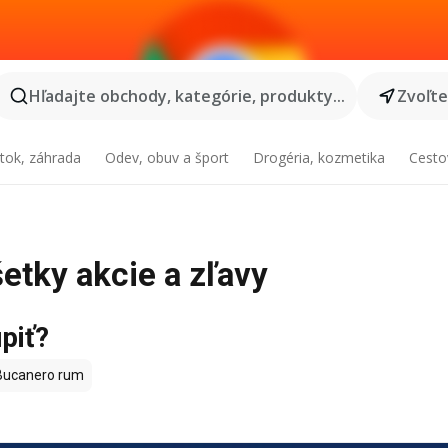
Hľadajte obchody, kategórie, produkty...
Zvoľt
tok, záhrada
Odev, obuv a šport
Drogéria, kozmetika
Cesto
etky akcie a zľavy
piť?
ucanero rum