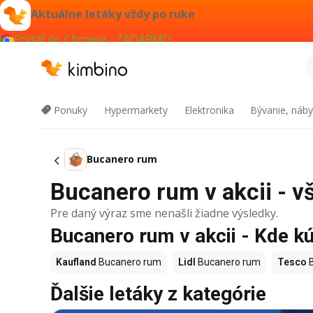
Aktuálne letáky vždy po ruke
Pridať do Chrome - ZADARMO
Ponuky
Hypermarkety
Elektronika
Bývanie, náby
Bucanero rum
Bucanero rum v akcii - vš
Pre daný výraz sme nenašli žiadne výsledky.
Bucanero rum v akcii - Kde kú
Kaufland
Bucanero rum
Lidl
Bucanero rum
Tesco
B
Ďalšie letáky z kategórie